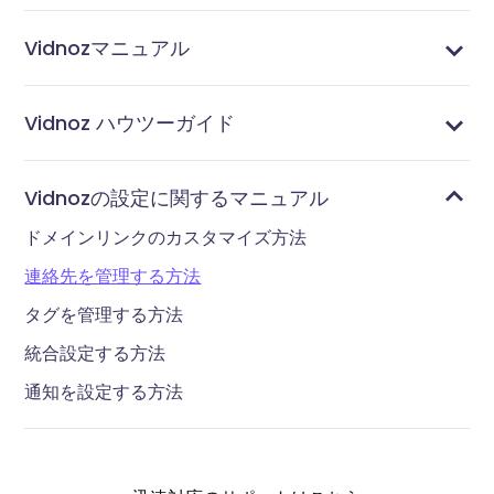
Vidnozマニュアル
通知と分析ページについて
テンプレートページについて
ライブラリページについて
アカウントページについて
拡張機能でビデオを便利に作成する
テレプロンプターでビデオを作成する
Vidnoz Flex拡張機能でビデオを作成する
Vidnozアカウントでログインするか、新規登録する
Vidnoz Flex拡張機能をブラウザにインストール
Vidnoz Flex とは
Vidnoz ハウツーガイド
メールを予約送信する方法
メールで動画を送る方法
動画リンクを作る方法
サムネイル画像を作成する方法
ボイスオーバーの録音方法
動画の一部をぼかす方法
ビデオに絵文字を追加する方法
ビデオ&動画にテキストを追加する方法
ビデオ・動画に字幕を追加する方法｜自動作成も可能
ビデオの切り抜き方
ビデオ＆動画の切り取り方
Vidnoz Flexで画面とカメラを同時に録画する方法
動画＆ビデオにCTAボタンを追加する方法
動画＆ビデオに画像を追加する方法
オンラインでビデオ・動画を編集する方法
画面をカメラ付きで録画する方法
音声付きで画面録画する方法
動画のアップロード方法
Vidnozの設定に関するマニュアル
ドメインリンクのカスタマイズ方法
連絡先を管理する方法
タグを管理する方法
統合設定する方法
通知を設定する方法