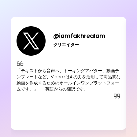
@iamfakhrealam
クリエイター
「テキストから音声へ、トーキングアバター、動画テ
「
ンプレートなど、VidnozはAIの力を活用して高品質な
す
動画を作成するためのオールインワンプラットフォー
た
ムです。」——英語からの翻訳です。
と