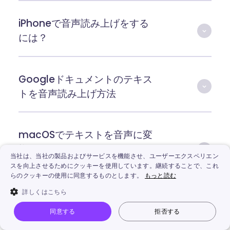
iPhoneで音声読み上げをする
には？
Googleドキュメントのテキス
トを音声読み上げ方法
macOSでテキストを音声に変
換するにはどうすればよいで
当社は、当社の製品およびサービスを機能させ、ユーザーエクスペリエン
すか?
スを向上させるためにクッキーを使用しています。継続することで、これ
らのクッキーの使用に同意するものとします。
もっと読む
詳しくはこちら
同意する
拒否する
Vidnoz AI
顔写真動かす
画像から動画生成
ログイン