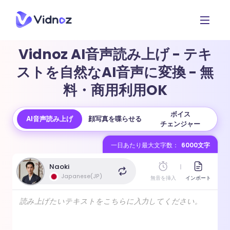
Vidnoz AI音声読み上げ - テキ
ストを自然なAI音声に変換 - 無
料・商用利用OK
ボイス
AI音声読み上げ
顔写真を喋らせる
チェンジャー
一日あたり最大文字数：
6000文字
Naoki
Japanese(JP)
無音を挿入
インポート