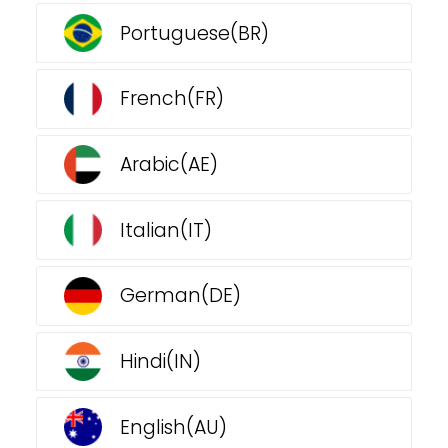
Portuguese(BR)
French(FR)
Arabic(AE)
Italian(IT)
German(DE)
Hindi(IN)
English(AU)