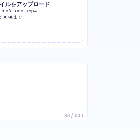
イルをアップロード
、mp3、aac、mp4
100MBまで
36
/
1000