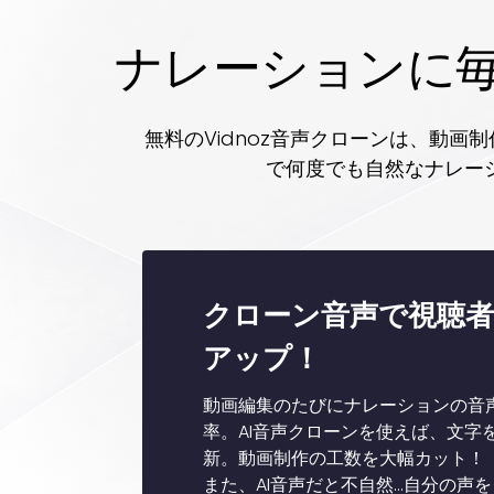
ナレーションに毎
無料のVidnoz音声クローンは、動画
で何度でも自然なナレー
クローン音声で視聴者
アップ！
動画編集のたびにナレーションの音
率。AI音声クローンを使えば、文字
新。動画制作の工数を大幅カット！
また、AI音声だと不自然…自分の声