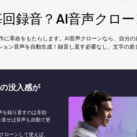
回録音？AI音声クロ
制作に革命をもたらします。AI音声クローンなら、自分
ション音声を自動生成！録音し直す必要なし、文字の差し
の没入感が
声を録り直すのは非効
を直せば音声も自動で更
をクローンして使えば、