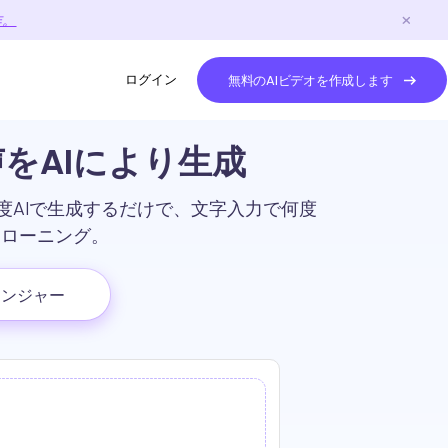
作。
ログイン
無料のAIビデオを作成します
声をAIにより生成
一度AIで生成するだけで、文字入力で何度
クローニング。
ェンジャー