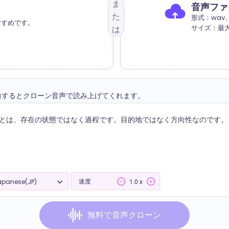
ま
音声ファ
た
形式：wav
すすめです。
サイズ：最大
は
力するとクローン音声で読み上げてくれます。
速度
Japanese(JP)
1.0 x
無料で音声クローン