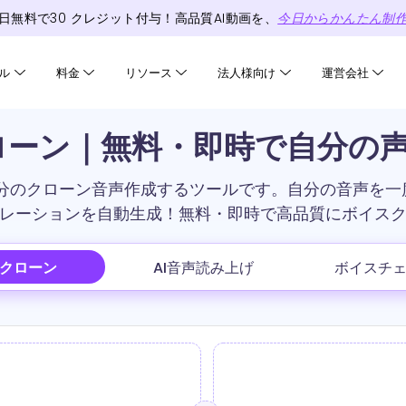
日無料で
30
クレジット
付与！高品質AI動画を、
今日からかんたん制
ル
料金
リソース
法人様向け
運営会社
クローン｜無料・即時で自分の
、自分のクローン音声作成するツールです。自分の音声を
レーションを自動生成！無料・即時で高品質にボイス
声クローン
AI音声読み上げ
ボイスチ
。