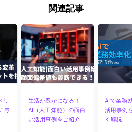
関連記事
メリ
生活が豊かになる！
AIで業務
に与
AI（人工知能）の面白
活用事例
い活用事例をご紹介
く解説