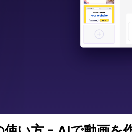
AIの使い方 - AIで動