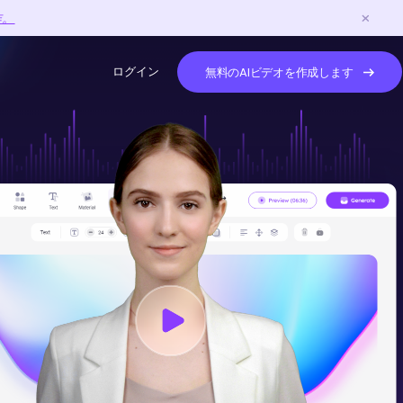
作。
ログイン
無料のAIビデオを作成します