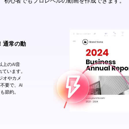
初心者でもプロレベルの動画を作成できます。
！通常の動
0以上のAI音
れています。
ジオやカメ
不要で、AI
費も節約。