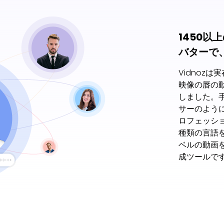
1450以
バターで
Vidnoz
映像の唇の
しました。
サーのよう
ロフェッショ
種類の言語
ベルの動画
成ツールで