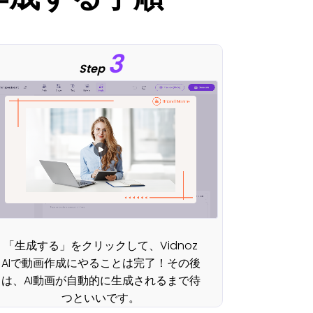
3
Step
「生成する」をクリックして、Vidnoz
AIで動画作成にやることは完了！その後
は、AI動画が自動的に生成されるまで待
つといいです。