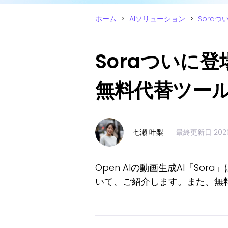
ホーム
>
AIソリューション
>
Sora
Soraついに登
無料代替ツー
七瀬 叶梨
最終更新日
20
Open AIの動画生成AI「S
いて、ご紹介します。また、無