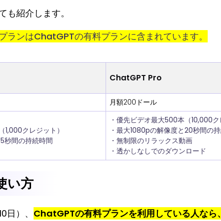
いても紹介します。
料プランはChatGPTの有料プランに含まれています。
ChatGPT Pro
月額200ドール
・優先ビデオ最大500本（10,000
1,000クレジット）
・最大1080pの解像度と20秒間の
と5秒間の持続時間
・無制限のリラックス動画
・透かしなしでのダウンロード
の使い方
10日）、
ChatGPTの有料プランを利用している人なら、O