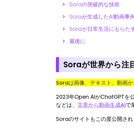
Soraの突破的な技術
Soraが生成したAI動画事
Soraが日常生活にもらた
最後に
Soraが世界から
Soraは画像、テキスト、動画
2023年Open AIがChatG
などは、
文章から動画生成AI
で
Soraのサイトもこの度公開されました