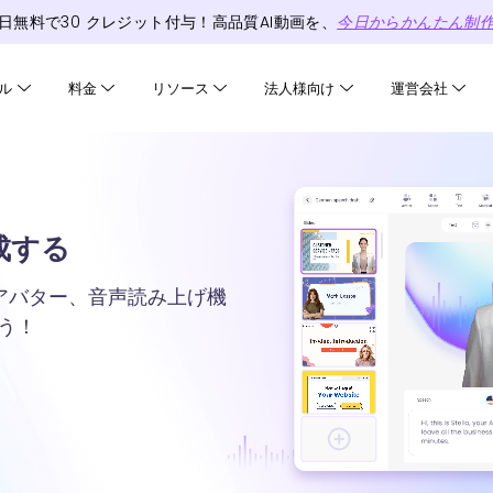
日無料で
30
クレジット
付与！高品質AI動画を、
今日からかんたん制
ル
料金
リソース
法人様向け
運営会社
生成する
AIアバター、音声読み上げ機
う！