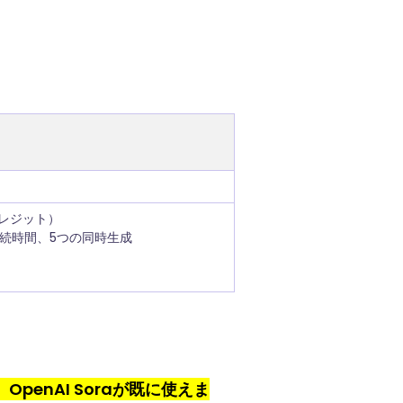
クレジット）
持続時間、5つの同時生成
penAI Soraが既に使えま