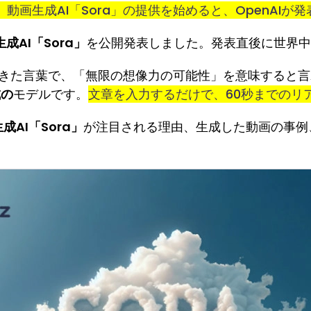
、動画生成AI「Sora」の提供を始めると、OpenAIが
成AI「Sora」
を公開発表しました。発表直後に世界中
らきた言葉で、「無限の想像力の可能性」を意味すると言わ
成の
モデルです。
文章を入力するだけで、60秒までのリ
成AI「Sora」
が注目される理由、生成した動画の事例