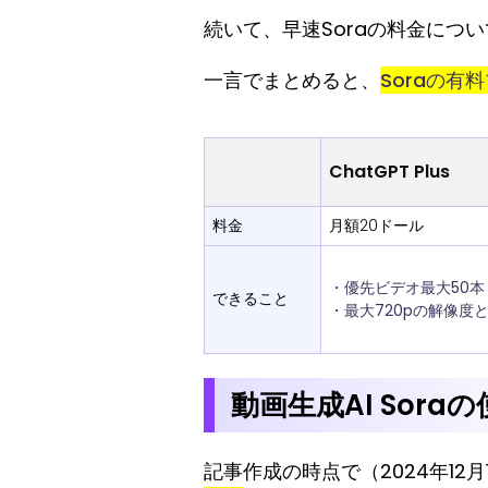
続いて、早速Soraの料金につ
一言でまとめると、
Soraの有
ChatGPT Plus
料金
月額20ドール
・優先ビデオ最大50本（
できること
・最大720pの解像度
動画生成AI Sora
記事作成の時点で（2024年12月