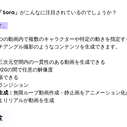
Sora」
がこんなに注目されているのでしょうか？
す。
つの動画内で複数のキャラクターや特定の動きを指定す
チアングル撮影のようなコンテンツを生成できます。
三次元空間内の一貫性のある動画を生成できる
0×1920の間で任意の解像度
張できる
ランジション
生成：
無限ループ動画作成・静止画をアニメーション化
よりリアルが動画を生成
金