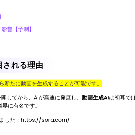
例
す影響【予測】
注目される理由
から新たに動画を生成することが可能です。
PTを公開してから、AIが高速に発展し、
動画生成AI
は初耳では
業界に有名です。
：https://sora.com/