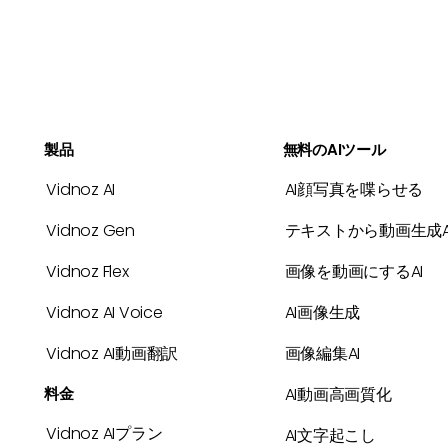
製品
無料のAIツール
Vidnoz AI
AI顔写真を喋らせる
Vidnoz Gen
テキストから動画生成A
Vidnoz Flex
画像を動画にするAI
Vidnoz AI Voice
AI画像生成
Vidnoz AI動画翻訳
画像編集AI
料金
AI動画高画質化
Vidnoz AIプラン
AI文字起こし