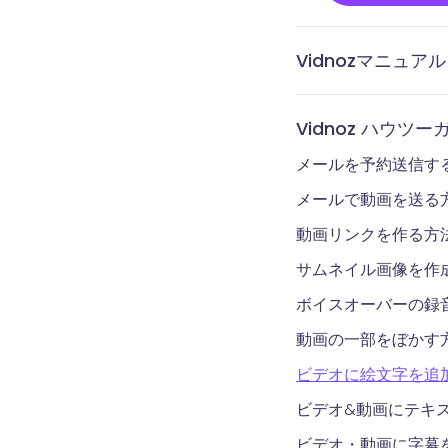
Vidnozマニュアル
通知と分析ページに
テンプレートページ
ライブラリページに
アカウントページに
拡張機能でビデオを
テレプロンプターで
Vidnoz Flex拡
Vidnozアカウン
Vidnoz Flex拡
Vidnoz Flex とは
規登録する
トール
Vidnoz ハウツー
メールを予約送信す
メールで動画を送る
動画リンクを作る方
サムネイル画像を作
ボイスオーバーの録
動画の一部をぼかす
ビデオに絵文字を追
ビデオ&動画にテキ
ビデオ・動画に字幕