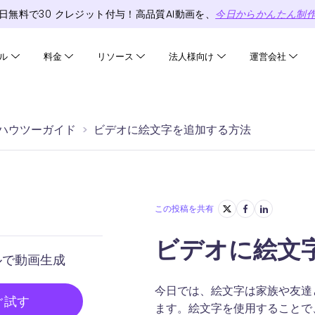
日無料で
30
クレジット
付与！高品質AI動画を、
今日からかんたん制
ル
料金
リソース
法人様向け
運営会社
z ハウツーガイド
ビデオに絵文字を追加する方法
この投稿を共有
ビデオに絵文
ルで動画生成
今日では、絵文字は家族や友達
ぐ試す
ます。絵文字を使用することで