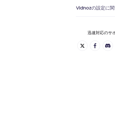
Vidnozの設定
ドメインリンクのカ
連絡先を管理する方
タグを管理する方法
統合設定する方法
通知を設定する方法
迅速対応のサ