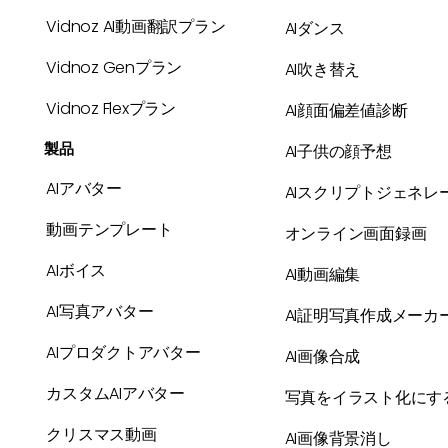
Vidnoz AI動画翻訳プラン
AIダンス
Vidnoz Genプラン
AI吹き替え
Vidnoz Flexプラン
AI顔面偏差値診断
製品
AI子供の顔予想
AIアバター
AIスクリプトジェネレ
動画テンプレート
オンライン画面録画
AIボイス
AI動画編集
AI写真アバター
AI証明写真作成メーカ
AIプロダクトアバター
AI画像合成
カスタムAIアバター
写真をイラスト化にす
クリスマス動画
AI画像背景消し