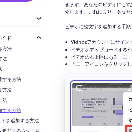
きます。あなたのビデオにも絵
介します。これにより、あなた
ついて
について
ついて
ついて
便利に作成する
ビデオを作成する
張機能でビデオを作成する
トでログインするか、新
張機能をブラウザにインス
ビデオに絵文字を追加する手順
ガイド
Vidnozアカウントに
サイン
る方法
ビデオをアップロードするか
ビデオの右上隅にある「三」
方法
「三」アイコンをクリックし
法
成する方法
音方法
方法
加する方法
ストを追加する方法
を追加する方法｜自