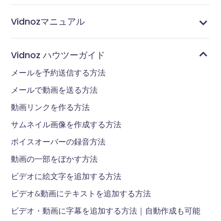
Vidnozマニュアル
通知と分析ページについて
テンプレートページについて
ライブラリページについて
アカウントページについて
拡張機能でビデオを便利に作成する
テレプロンプターでビデオを作成する
Vidnoz Flex拡張機能でビデオを作成する
Vidnozアカウントでログインするか、新規登録する
Vidnoz Flex拡張機能をブラウザにインストール
Vidnoz Flex とは
Vidnoz ハウツーガイド
メールを予約送信する方法
メールで動画を送る方法
動画リンクを作る方法
サムネイル画像を作成する方法
ボイスオーバーの録音方法
動画の一部をぼかす方法
ビデオに絵文字を追加する方法
ビデオ&動画にテキストを追加する方法
ビデオ・動画に字幕を追加する方法｜自動作成も可能