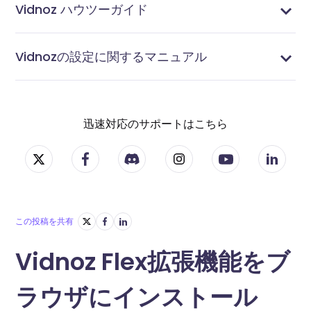
Vidnoz ハウツーガイド
メールを予約送信する方法
メールで動画を送る方法
動画リンクを作る方法
サムネイル画像を作成する方法
ボイスオーバーの録音方法
動画の一部をぼかす方法
ビデオに絵文字を追加する方法
ビデオ&動画にテキストを追加する方法
ビデオ・動画に字幕を追加する方法｜自動作成も可能
ビデオの切り抜き方
ビデオ＆動画の切り取り方
Vidnoz Flexで画面とカメラを同時に録画する方法
動画＆ビデオにCTAボタンを追加する方法
動画＆ビデオに画像を追加する方法
オンラインでビデオ・動画を編集する方法
画面をカメラ付きで録画する方法
音声付きで画面録画する方法
動画のアップロード方法
Vidnozの設定に関するマニュアル
ドメインリンクのカスタマイズ方法
連絡先を管理する方法
タグを管理する方法
統合設定する方法
通知を設定する方法
迅速対応のサポートはこちら
この投稿を共有
Vidnoz Flex拡張機能をブ
ラウザにインストール