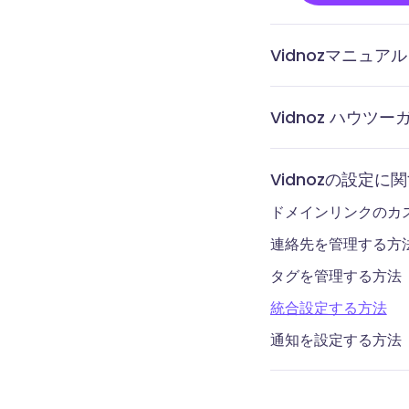
Vidnozマニュアル
通知と分析ページに
テンプレートページ
ライブラリページに
アカウントページに
拡張機能でビデオを
テレプロンプターで
Vidnoz Flex拡
Vidnozアカウン
Vidnoz Flex拡
Vidnoz Flex とは
規登録する
トール
Vidnoz ハウツー
メールを予約送信す
メールで動画を送る
動画リンクを作る方
サムネイル画像を作
ボイスオーバーの録
動画の一部をぼかす
ビデオに絵文字を追
ビデオ&動画にテキ
ビデオ・動画に字幕
ビデオの切り抜き方
ビデオ＆動画の切り
Vidnoz Flexで
動画＆ビデオにCTA
動画＆ビデオに画像
オンラインでビデオ
画面をカメラ付きで
音声付きで画面録画
動画のアップロード
動作成も可能
する方法
法
法
Vidnozの設定
ドメインリンクのカ
連絡先を管理する方
タグを管理する方法
統合設定する方法
通知を設定する方法