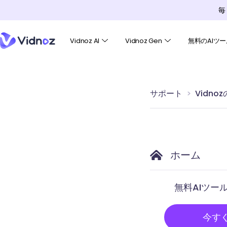
毎
Vidnoz AI
Vidnoz Gen
無料のAIツー
サポート
Vidn
ホーム
無料AIツー
今す