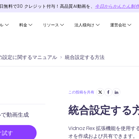
日無料で
30
クレジット
付与！高品質AI動画を、
今日からかんたん制
ル
料金
リソース
法人様向け
運営会社
ozの設定に関するマニュアル
統合設定する方法
この投稿を共有
統合設定する
ルで動画生成
Vidnoz Flex 拡張機能
ぐ試す
オを作成および共有できます。