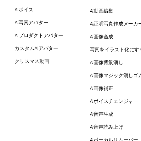
AIボイス
AI動画編集
AI写真アバター
AI証明写真作成メーカ
AIプロダクトアバター
AI画像合成
カスタムAIアバター
写真をイラスト化にす
クリスマス動画
AI画像背景消し
AI画像マジック消しゴ
AI画像補正
AIボイスチェンジャー
AI音声生成
AI音声読み上げ
AIボーカルリムーバー