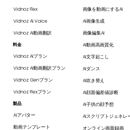
Vidnoz Flex
画像を動画にするAI
Vidnoz AI Voice
AI画像生成
Vidnoz AI動画翻訳
画像編集AI
料金
AI動画高画質化
Vidnoz AIプラン
AI文字起こし
Vidnoz AI動画翻訳プラン
AIダンス
Vidnoz Genプラン
AI吹き替え
Vidnoz Flexプラン
AI顔面偏差値診断
製品
AI子供の顔予想
AIアバター
AIスクリプトジェネレ
動画テンプレート
オンライン画面録画