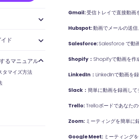
Gmail:
受信トレイで直接動画
ついて
について
ついて
ついて
便利に作成する
ビデオを作成する
張機能でビデオを作成する
トでログインするか、新
張機能をブラウザにインス
Hubspot:
動画でメールの送信
ガイド
Salesforce:
Salesforc
る方法
方法
法
成する方法
音方法
方法
加する方法
ストを追加する方法
を追加する方法｜自
取り方
画面とカメラを同時に録画
ボタンを追加する方
を追加する方法
・動画を編集する方
録画する方法
する方法
方法
Shopify：
Shopifyで動画
に関するマニュアル
スタマイズ方法
LinkedIn：
LinkedInで動
法
Slack：
簡単に動画を録画して
Trello:
Trelloボードであな
Zoom:
ミーティングを簡単に
Google Meet:
ミーティングを