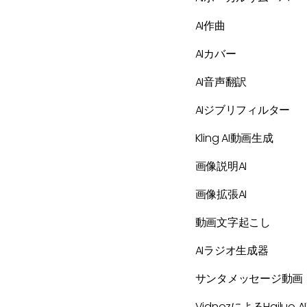
AI作曲
AIカバー
AI音声翻訳
AIジブリフィルター
Kling AI動画生成
画像説明AI
画像拡張AI
動画文字起こし
AIラジオ生成器
サンタメッセージ動画
VidnozによるHailuo