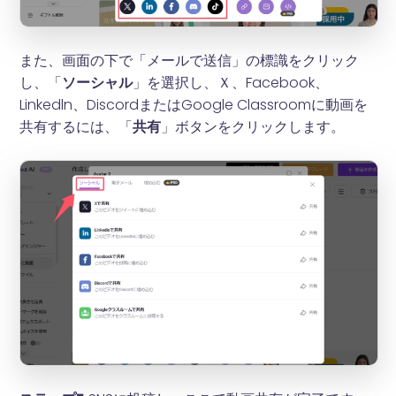
また、画面の下で「メールで送信」の標識をクリック
し、「
ソーシャル
」を選択し、Ｘ、Facebook、
Linkedln、DiscordまたはGoogle Classroomに動画を
共有するには、「
共有
」ボタンをクリックします。