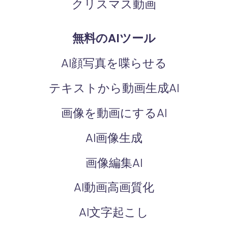
クリスマス動画
無料のAIツール
AI顔写真を喋らせる
テキストから動画生成AI
画像を動画にするAI
AI画像生成
画像編集AI
AI動画高画質化
AI文字起こし