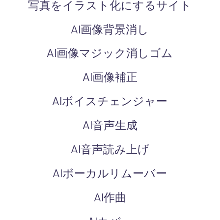
写真をイラスト化にするサイト
AI画像背景消し
AI画像マジック消しゴム
AI画像補正
AIボイスチェンジャー
AI音声生成
AI音声読み上げ
AIボーカルリムーバー
AI作曲