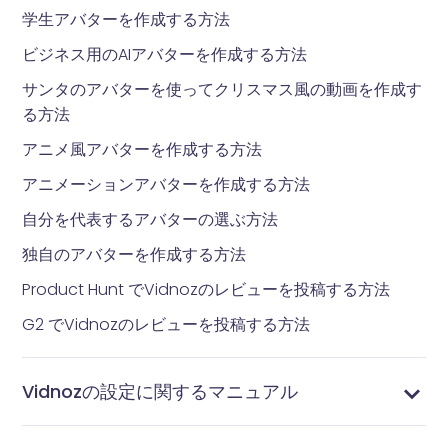
学生アバターを作成する方法
ビジネス用のAIアバターを作成する方法
サンタのアバターを使ってクリスマス風の動画を作成す
る方法
アニメ風アバターを作成する方法
アニメーションアバターを作成する方法
自分を代表するアバターの選ぶ方法
独自のアバターを作成する方法
Product Hunt でVidnozのレビューを投稿する方法
G2 でVidnozのレビューを投稿する方法
Vidnozの設定に関するマニュアル
パスワードを変更する方法
サブスクリプションを管理する
プロフィールを管理する方法
Vidnoz AIアカウントを設定する方法