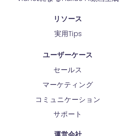
リソース
実用Tips
ユーザーケース
セールス
マーケティング
コミュニケーション
サポート
運営会社