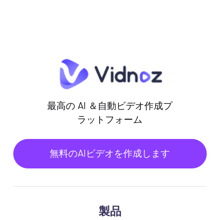
最高の AI ＆自動ビデオ作成プ
ラットフォーム
無料のAIビデオを作成します
製品