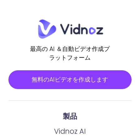
最高の AI ＆自動ビデオ作成プ
ラットフォーム
無料のAIビデオを作成します
製品
Vidnoz AI