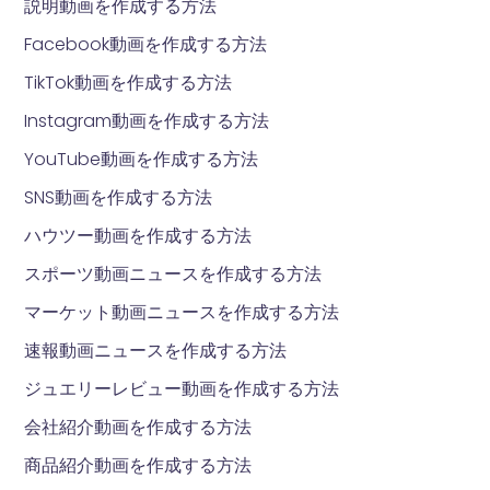
説明動画を作成する方法
Facebook動画を作成する方法
TikTok動画を作成する方法
Instagram動画を作成する方法
YouTube動画を作成する方法
SNS動画を作成する方法
ハウツー動画を作成する方法
スポーツ動画ニュースを作成する方法
マーケット動画ニュースを作成する方法
速報動画ニュースを作成する方法
ジュエリーレビュー動画を作成する方法
会社紹介動画を作成する方法
商品紹介動画を作成する方法