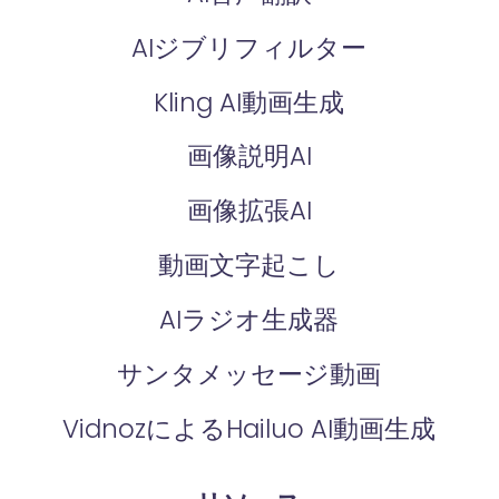
AIジブリフィルター
Kling AI動画生成
画像説明AI
画像拡張AI
動画文字起こし
AIラジオ生成器
サンタメッセージ動画
VidnozによるHailuo AI動画生成