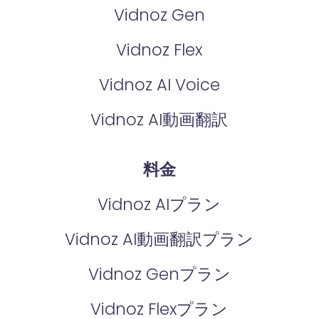
Vidnoz Gen
Vidnoz Flex
Vidnoz AI Voice
Vidnoz AI動画翻訳
料金
Vidnoz AIプラン
Vidnoz AI動画翻訳プラン
Vidnoz Genプラン
Vidnoz Flexプラン