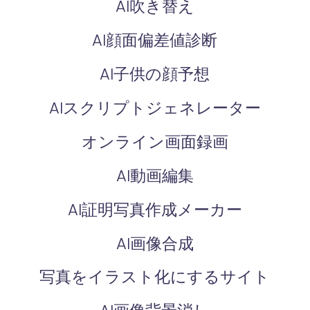
AI吹き替え
AI顔面偏差値診断
AI子供の顔予想
AIスクリプトジェネレーター
オンライン画面録画
AI動画編集
AI証明写真作成メーカー
AI画像合成
写真をイラスト化にするサイト