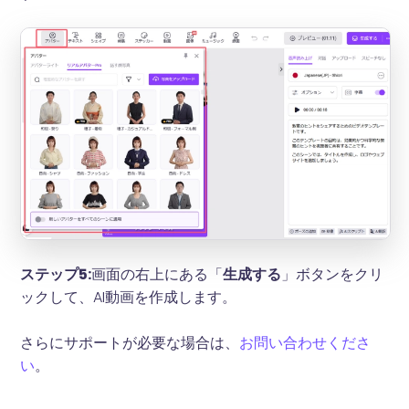
ステップ5:
画面の右上にある「
生成する
」ボタンをクリ
ックして、AI動画を作成します。
さらにサポートが必要な場合は、
お問い合わせくださ
い
。