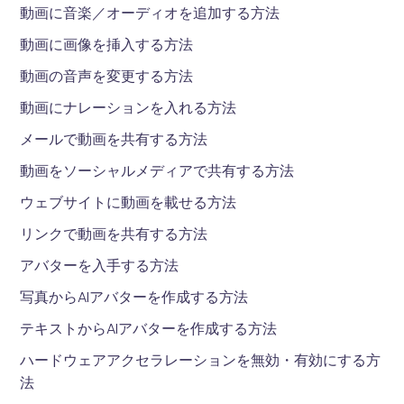
動画に音楽／オーディオを追加する方法
動画に画像を挿入する方法
動画の音声を変更する方法
動画にナレーションを入れる方法
メールで動画を共有する方法
動画をソーシャルメディアで共有する方法
ウェブサイトに動画を載せる方法
リンクで動画を共有する方法
アバターを入手する方法
写真からAIアバターを作成する方法
テキストからAIアバターを作成する方法
ハードウェアアクセラレーションを無効・有効にする方
法