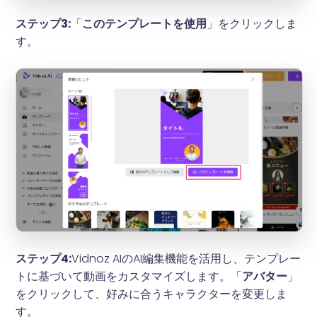
ステップ3:
「
このテンプレートを使用
」をクリックしま
す。
ステップ4:
Vidnoz AIのAI編集機能を活用し、テンプレー
トに基づいて動画をカスタマイズします。「
アバター
」
をクリックして、好みに合うキャラクターを変更しま
す。