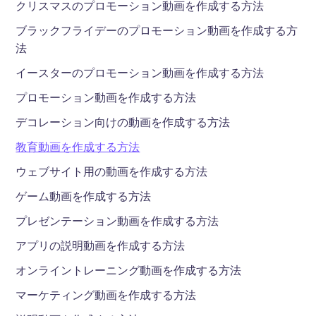
クリスマスのプロモーション動画を作成する方法
ブラックフライデーのプロモーション動画を作成する方
法
イースターのプロモーション動画を作成する方法
プロモーション動画を作成する方法
デコレーション向けの動画を作成する方法
教育動画を作成する方法
ウェブサイト用の動画を作成する方法
ゲーム動画を作成する方法
プレゼンテーション動画を作成する方法
アプリの説明動画を作成する方法
オンライントレーニング動画を作成する方法
マーケティング動画を作成する方法