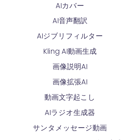
AIカバー
AI音声翻訳
AIジブリフィルター
Kling AI動画生成
画像説明AI
画像拡張AI
動画文字起こし
AIラジオ生成器
サンタメッセージ動画