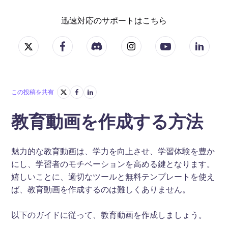
迅速対応のサポートはこちら
この投稿を共有
教育動画を作成する方法
魅力的な教育動画は、学力を向上させ、学習体験を豊か
にし、
学習者のモチベーションを高め
る鍵となります。
嬉しいことに、適切なツールと無料テンプレートを使え
ば、教育動画を作成するのは難しくありません。
以下のガイドに従って、教育動画を作成しましょう。