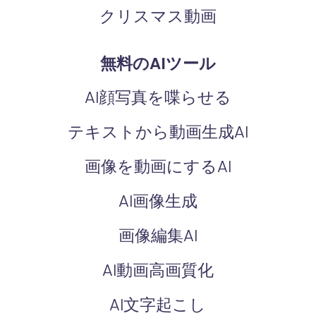
クリスマス動画
無料のAIツール
AI顔写真を喋らせる
テキストから動画生成AI
画像を動画にするAI
AI画像生成
画像編集AI
AI動画高画質化
AI文字起こし