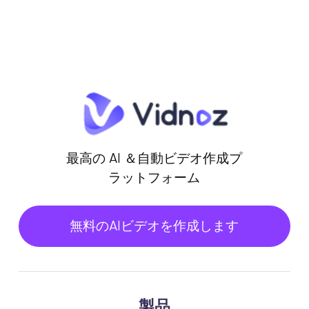
最高の AI ＆自動ビデオ作成プ
ラットフォーム
無料のAIビデオを作成します
製品