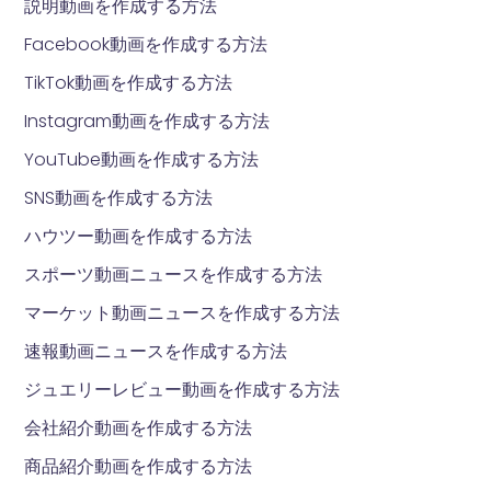
説明動画を作成する方法
Facebook動画を作成する方法
TikTok動画を作成する方法
Instagram動画を作成する方法
YouTube動画を作成する方法
SNS動画を作成する方法
ハウツー動画を作成する方法
スポーツ動画ニュースを作成する方法
マーケット動画ニュースを作成する方法
速報動画ニュースを作成する方法
ジュエリーレビュー動画を作成する方法
会社紹介動画を作成する方法
商品紹介動画を作成する方法