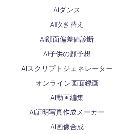
AIダンス
AI吹き替え
AI顔面偏差値診断
AI子供の顔予想
AIスクリプトジェネレーター
オンライン画面録画
AI動画編集
AI証明写真作成メーカー
AI画像合成