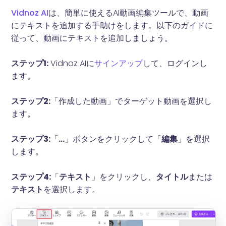
Vidnoz AI
は、簡単に使えるAI動画編集ツールで、動画
にテキストを追加する手助けをします。以下のガイドに
従って、動画にテキストを追加しましょう。
ステップ1:
Vidnoz AIに
サインアップ
して、ログインし
ます。
ステップ2:
「作成した動画」でターゲット動画を選択し
ます。
ステップ3:
「
...
」ボタンをクリックして「
編集
」を選択
します。
ステップ4:
「
テキスト
」をクリックし、
タイトル
または
テキスト
を選択します。