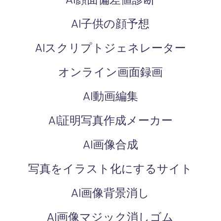
AI子供の顔予想
AIスクリプトジェネレーター
オンライン画面録画
AI動画編集
AI証明写真作成メーカー
AI画像合成
写真をイラスト化にするサイト
AI画像背景消し
AI画像マジック消しゴム