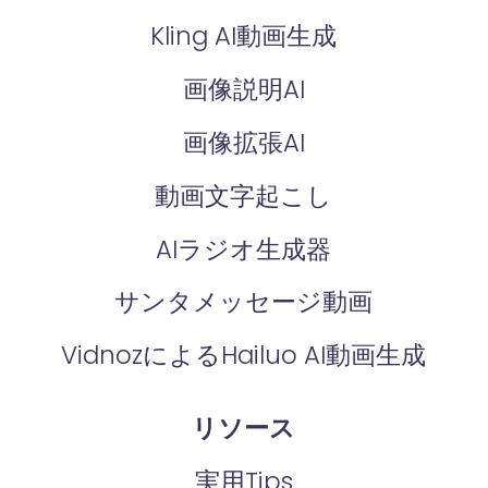
Kling AI動画生成
画像説明AI
画像拡張AI
動画文字起こし
AIラジオ生成器
サンタメッセージ動画
VidnozによるHailuo AI動画生成
リソース
実用Tips