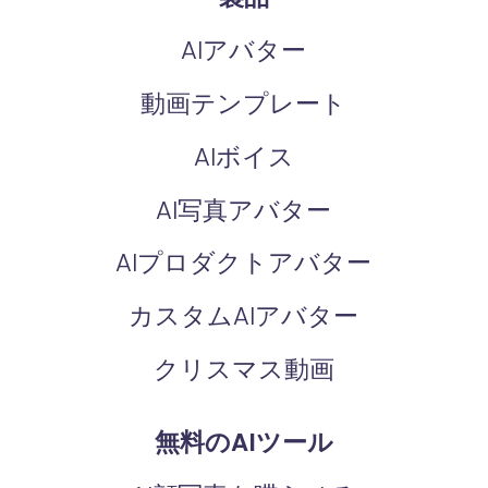
AIアバター
動画テンプレート
AIボイス
AI写真アバター
AIプロダクトアバター
カスタムAIアバター
クリスマス動画
無料のAIツール