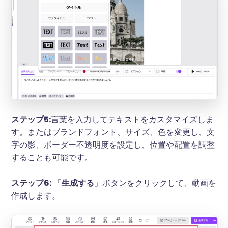
ステップ5:
言葉を入力してテキストをカスタマイズしま
す。またはブランドフォント、サイズ、色を変更し、文
字の影、ボーダー不透明度を設定し、位置や配置を調整
することも可能です。
ステップ6:
「
生成する
」ボタンをクリックして、動画を
作成します。