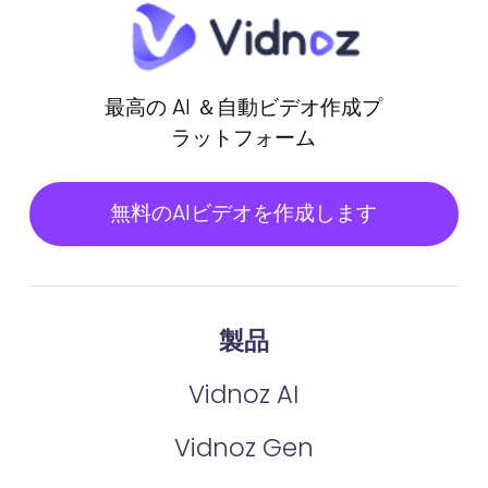
最高の AI ＆自動ビデオ作成プ
ラットフォーム
無料のAIビデオを作成します
製品
Vidnoz AI
Vidnoz Gen