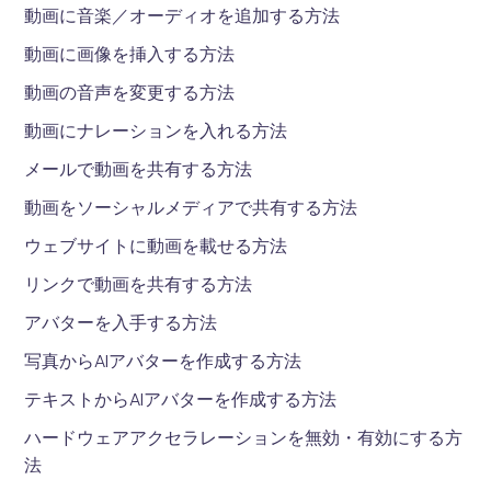
動画に音楽／オーディオを追加する方法
動画に画像を挿入する方法
動画の音声を変更する方法
動画にナレーションを入れる方法
メールで動画を共有する方法
動画をソーシャルメディアで共有する方法
ウェブサイトに動画を載せる方法
リンクで動画を共有する方法
アバターを入手する方法
写真からAIアバターを作成する方法
テキストからAIアバターを作成する方法
ハードウェアアクセラレーションを無効・有効にする方
法