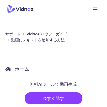
サポート
Vidnoz ハウツーガイド
動画にテキストを追加する方法
ホーム
無料AIツールで動画生成
今すぐ試す