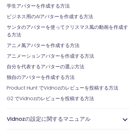
学生アバターを作成する方法
ビジネス用のAIアバターを作成する方法
サンタのアバターを使ってクリスマス風の動画を作成す
る方法
アニメ風アバターを作成する方法
アニメーションアバターを作成する方法
自分を代表するアバターの選ぶ方法
独自のアバターを作成する方法
Product Hunt でVidnozのレビューを投稿する方法
G2 でVidnozのレビューを投稿する方法
Vidnozの設定に関するマニュアル
パスワードを変更する方法
サブスクリプションを管理する
プロフィールを管理する方法
Vidnoz AIアカウントを設定する方法