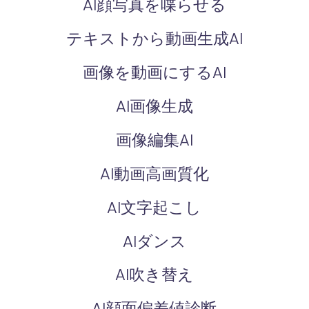
AI顔写真を喋らせる
テキストから動画生成AI
画像を動画にするAI
AI画像生成
画像編集AI
AI動画高画質化
AI文字起こし
AIダンス
AI吹き替え
AI顔面偏差値診断