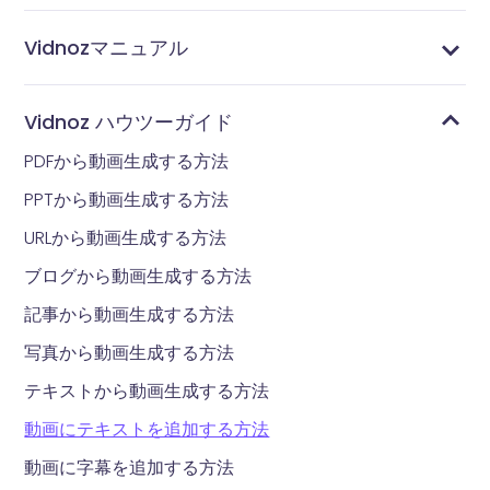
Vidnozマニュアル
Vidnoz AIとは?
広く使われるアバター作成アプリは
Vidnoz AIアカウントの作成方法
ホーム
テンプレート
アバター
作成した動画
マイファイル
パスワードをリセットする方法
ツール
Vidnoz ハウツーガイド
PDFから動画生成する方法
PPTから動画生成する方法
URLから動画生成する方法
ブログから動画生成する方法
記事から動画生成する方法
写真から動画生成する方法
テキストから動画生成する方法
動画にテキストを追加する方法
動画に字幕を追加する方法