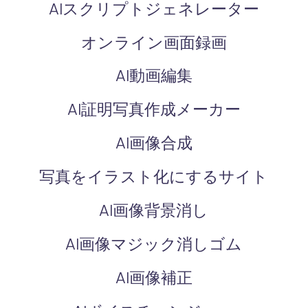
AIスクリプトジェネレーター
オンライン画面録画
AI動画編集
AI証明写真作成メーカー
AI画像合成
写真をイラスト化にするサイト
AI画像背景消し
AI画像マジック消しゴム
AI画像補正