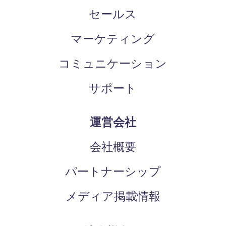
セールス
マーケティング
コミュニケーション
サポート
運営会社
会社概要
パートナーシップ
メディア掲載情報