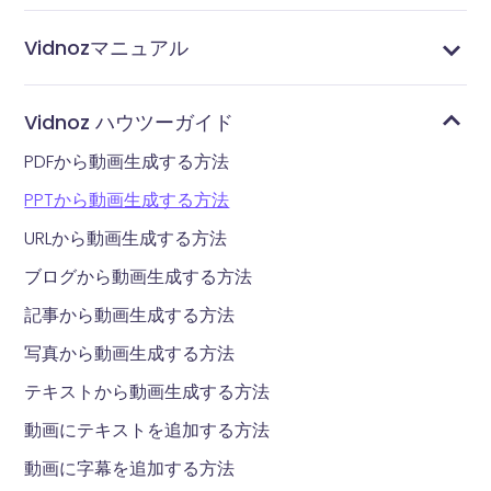
Vidnozマニュアル
Vidnoz AIとは?
広く使われるアバター作成アプリは
Vidnoz AIアカウントの作成方法
ホーム
テンプレート
アバター
作成した動画
マイファイル
パスワードをリセットする方法
ツール
Vidnoz ハウツーガイド
PDFから動画生成する方法
PPTから動画生成する方法
URLから動画生成する方法
ブログから動画生成する方法
記事から動画生成する方法
写真から動画生成する方法
テキストから動画生成する方法
動画にテキストを追加する方法
動画に字幕を追加する方法