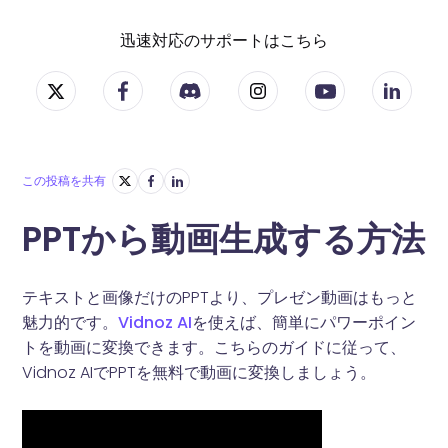
迅速対応のサポートはこちら
この投稿を共有
PPTから動画生成する方法
テキストと画像だけのPPTより、プレゼン動画はもっと
魅力的です。
Vidnoz AI
を使えば、簡単にパワーポイン
トを動画に変換できます。こちらのガイドに従って、
Vidnoz AIでPPTを無料で動画に変換しましょう。