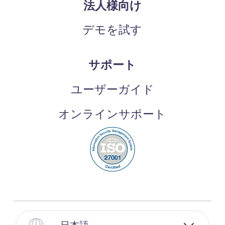
法人様向け
デモを試す
サポート
ユーザーガイド
オンラインサポート