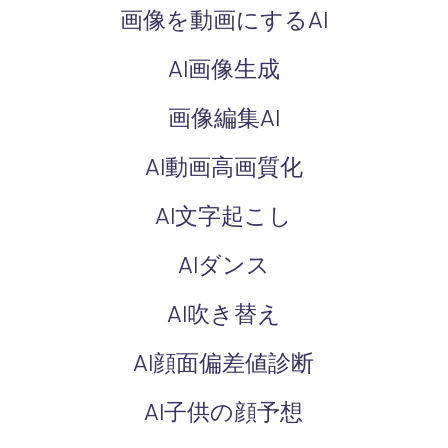
画像を動画にするAI
AI画像生成
画像編集AI
AI動画高画質化
AI文字起こし
AIダンス
AI吹き替え
AI顔面偏差値診断
AI子供の顔予想