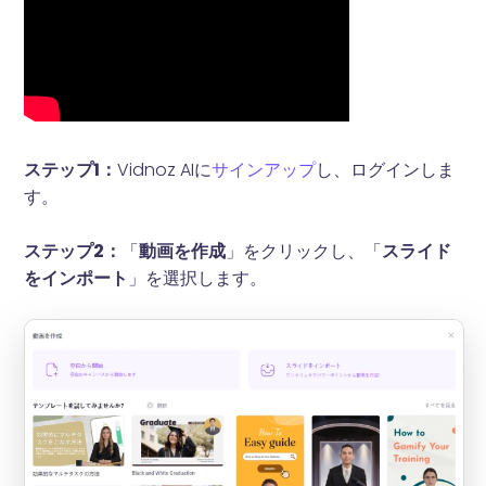
ステップ1：
Vidnoz AIに
サインアップ
し、ログインしま
す。
ステップ2：
「
動画を作成
」をクリックし、「
スライド
をインポート
」を選択します。