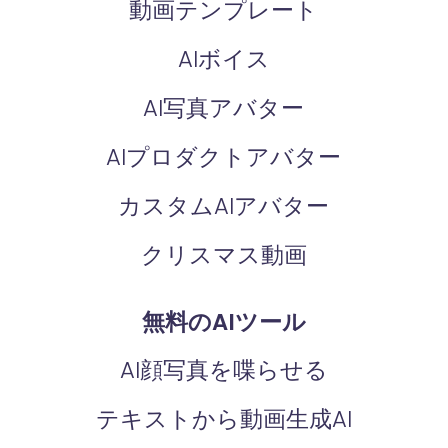
動画テンプレート
AIボイス
AI写真アバター
AIプロダクトアバター
カスタムAIアバター
クリスマス動画
無料のAIツール
AI顔写真を喋らせる
テキストから動画生成AI