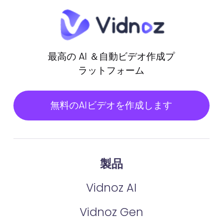
最高の AI ＆自動ビデオ作成プ
ラットフォーム
無料のAIビデオを作成します
製品
Vidnoz AI
Vidnoz Gen