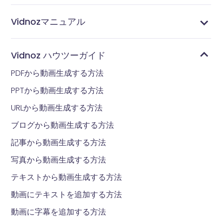
Vidnozマニュアル
Vidnoz AIとは?
広く使われるアバター作成アプリは
Vidnoz AIアカウントの作成方法
ホーム
テンプレート
アバター
作成した動画
マイファイル
パスワードをリセットする方法
ツール
Vidnoz ハウツーガイド
PDFから動画生成する方法
PPTから動画生成する方法
URLから動画生成する方法
ブログから動画生成する方法
記事から動画生成する方法
写真から動画生成する方法
テキストから動画生成する方法
動画にテキストを追加する方法
動画に字幕を追加する方法