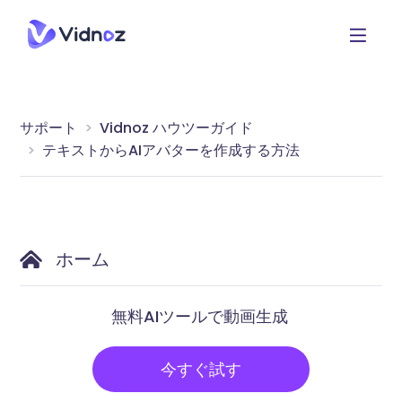
サポート
Vidnoz ハウツーガイド
テキストからAIアバターを作成する方法
ホーム
無料AIツールで動画生成
今すぐ試す