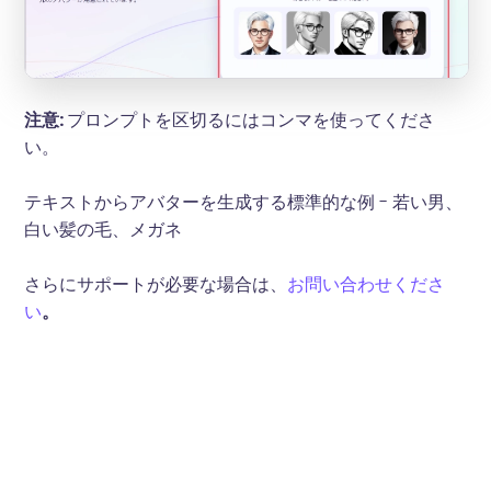
注意:
プロンプトを区切るにはコンマを使ってくださ
い。
テキストからアバターを生成する標準的な例 - 若い男、
白い髪の毛、メガネ
さらにサポートが必要な場合は、
お問い合わせくださ
い
。