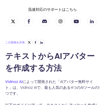
迅速対応のサポートはこちら
この投稿を共有
テキストからAIアバター
を作成する方法
Vidnoz AI
によって開発された「AIアバター無料サイ
ト」は、Vidnoz AIで、最も人気のある4つのAIツールの1
つです。