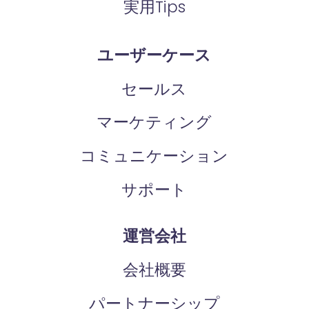
実用Tips
ユーザーケース
セールス
マーケティング
コミュニケーション
サポート
運営会社
会社概要
パートナーシップ