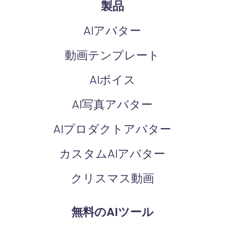
製品
AIアバター
動画テンプレート
AIボイス
AI写真アバター
AIプロダクトアバター
カスタムAIアバター
クリスマス動画
無料のAIツール