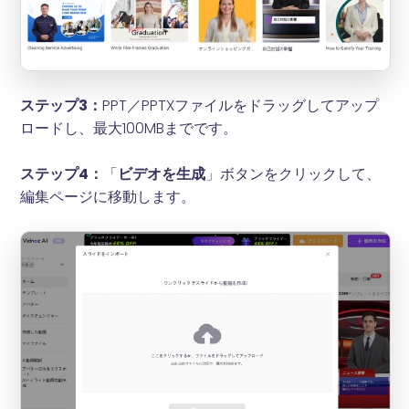
ステップ3：
PPT／PPTXファイルをドラッグしてアップ
ロードし、最大100MBまでです。
ステップ4：
「
ビデオを生成
」ボタンをクリックして、
編集ページに移動します。