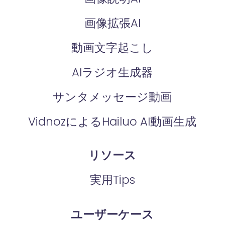
画像拡張AI
動画文字起こし
AIラジオ生成器
サンタメッセージ動画
VidnozによるHailuo AI動画生成
リソース
実用Tips
ユーザーケース