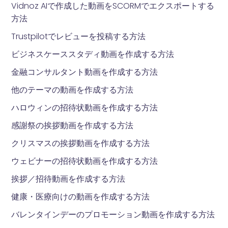
Vidnoz AIで作成した動画をSCORMでエクスポートする
方法
Trustpilotでレビューを投稿する方法
ビジネスケーススタディ動画を作成する方法
金融コンサルタント動画を作成する方法
他のテーマの動画を作成する方法
ハロウィンの招待状動画を作成する方法
感謝祭の挨拶動画を作成する方法
クリスマスの挨拶動画を作成する方法
ウェビナーの招待状動画を作成する方法
挨拶／招待動画を作成する方法
健康・医療向けの動画を作成する方法
バレンタインデーのプロモーション動画を作成する方法