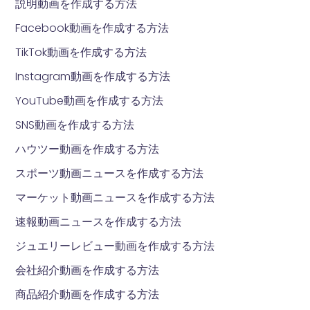
説明動画を作成する方法
Facebook動画を作成する方法
TikTok動画を作成する方法
Instagram動画を作成する方法
YouTube動画を作成する方法
SNS動画を作成する方法
ハウツー動画を作成する方法
スポーツ動画ニュースを作成する方法
マーケット動画ニュースを作成する方法
速報動画ニュースを作成する方法
ジュエリーレビュー動画を作成する方法
会社紹介動画を作成する方法
商品紹介動画を作成する方法