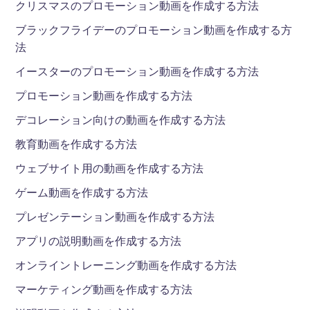
クリスマスのプロモーション動画を作成する方法
ブラックフライデーのプロモーション動画を作成する方
法
イースターのプロモーション動画を作成する方法
プロモーション動画を作成する方法
デコレーション向けの動画を作成する方法
教育動画を作成する方法
ウェブサイト用の動画を作成する方法
ゲーム動画を作成する方法
プレゼンテーション動画を作成する方法
アプリの説明動画を作成する方法
オンライントレーニング動画を作成する方法
マーケティング動画を作成する方法