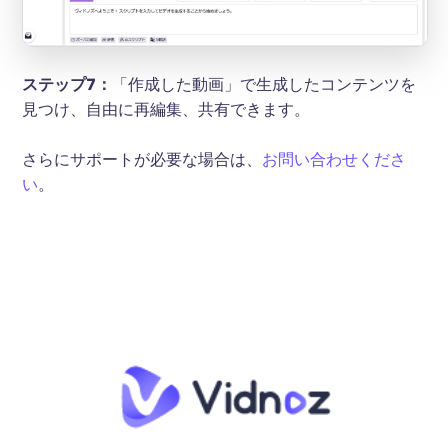
ステップ7：
「作成した動画」で生成したコンテンツを
見つけ、自由に再編集、共有できます。
さらにサポートが必要な場合は、
お問い合わせくださ
い
。