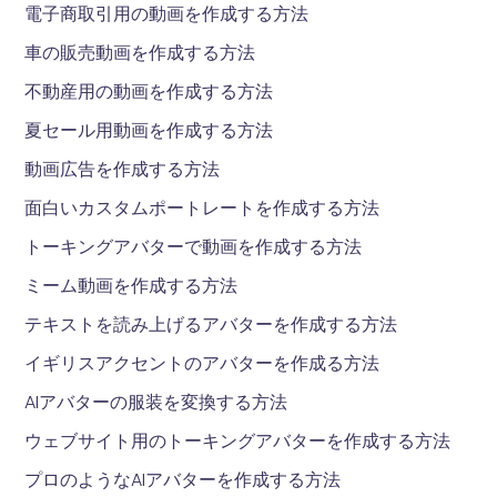
電子商取引用の動画を作成する方法
車の販売動画を作成する方法
不動産用の動画を作成する方法
夏セール用動画を作成する方法
動画広告を作成する方法
面白いカスタムポートレートを作成する方法
トーキングアバターで動画を作成する方法
ミーム動画を作成する方法
テキストを読み上げるアバターを作成する方法
イギリスアクセントのアバターを作成る方法
AIアバターの服装を変換する方法
ウェブサイト用のトーキングアバターを作成する方法
プロのようなAIアバターを作成する方法