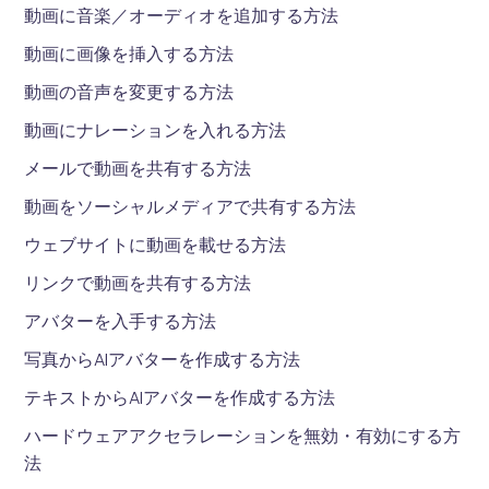
動画に音楽／オーディオを追加する方法
動画に画像を挿入する方法
動画の音声を変更する方法
動画にナレーションを入れる方法
メールで動画を共有する方法
動画をソーシャルメディアで共有する方法
ウェブサイトに動画を載せる方法
リンクで動画を共有する方法
アバターを入手する方法
写真からAIアバターを作成する方法
テキストからAIアバターを作成する方法
ハードウェアアクセラレーションを無効・有効にする方
法