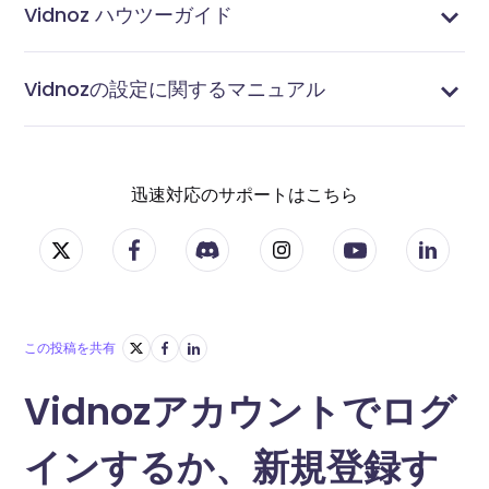
Vidnoz ハウツーガイド
メールを予約送信する方法
メールで動画を送る方法
動画リンクを作る方法
サムネイル画像を作成する方法
ボイスオーバーの録音方法
動画の一部をぼかす方法
ビデオに絵文字を追加する方法
ビデオ&動画にテキストを追加する方法
ビデオ・動画に字幕を追加する方法｜自動作成も可能
ビデオの切り抜き方
ビデオ＆動画の切り取り方
Vidnoz Flexで画面とカメラを同時に録画する方法
動画＆ビデオにCTAボタンを追加する方法
動画＆ビデオに画像を追加する方法
オンラインでビデオ・動画を編集する方法
画面をカメラ付きで録画する方法
音声付きで画面録画する方法
動画のアップロード方法
Vidnozの設定に関するマニュアル
ドメインリンクのカスタマイズ方法
連絡先を管理する方法
タグを管理する方法
統合設定する方法
通知を設定する方法
迅速対応のサポートはこちら
この投稿を共有
Vidnozアカウントでログ
インするか、新規登録す