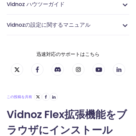
Vidnoz ハウツーガイド
メールを予約送信する方法
メールで動画を送る方法
動画リンクを作る方法
サムネイル画像を作成する方法
ボイスオーバーの録音方法
動画の一部をぼかす方法
ビデオに絵文字を追加する方法
ビデオ&動画にテキストを追加する方法
ビデオ・動画に字幕を追加する方法｜自動作成も可能
ビデオの切り抜き方
ビデオ＆動画の切り取り方
Vidnoz Flexで画面とカメラを同時に録画する方法
動画＆ビデオにCTAボタンを追加する方法
動画＆ビデオに画像を追加する方法
オンラインでビデオ・動画を編集する方法
画面をカメラ付きで録画する方法
音声付きで画面録画する方法
動画のアップロード方法
Vidnozの設定に関するマニュアル
ドメインリンクのカスタマイズ方法
連絡先を管理する方法
タグを管理する方法
統合設定する方法
通知を設定する方法
迅速対応のサポートはこちら
この投稿を共有
Vidnoz Flex拡張機能をブ
ラウザにインストール