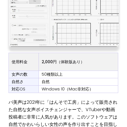
使用料金
2,000円（体験版あり）
女声の数
50種類以上
自然さ
自然
対応OS
Windows 10（Mac非対応）
バ美声は2021年に「はんそで工房」によって販売され
た自然な女声ボイスチェンジャーで、VTuberや動画
投稿者に非常に人気があります。このソフトウェアは
自然でかわいらしい女性の声を作り出すことを目指し