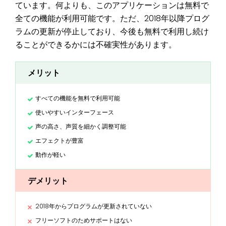
ています。何よりも、このアプリケーションは無料で
全ての機能が利用可能です。ただ、2018年以降プログ
ラムの更新が停止しており、今後も無料で利用し続け
ることができるかには不確実性があります。
メリット
すべての機能を無料で利用可能
使いやすいインターフェース
声の高さ、声質を細かく調整可能
エフェクトが豊富
動作が軽い
デメリット
2018年からプログラムが更新されていない
フリーソフトのためサポートはない