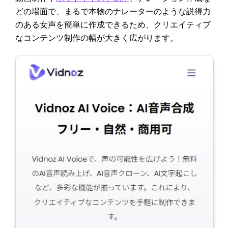
どの場面で、まるで本物のナレーターのような説得力
のある女声を簡単に作成できるため、クリエイティブ
なコンテンツ制作の幅が大きく広がります。