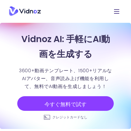
Vidnoz AI: 手軽にAI動
画を生成する
3600+動画テンプレート、1500+リアルな
AIアバター、音声読み上げ機能を利用し
て、無料でAI動画を生成しましょう！
今すぐ無料で試す
クレジットカードなし