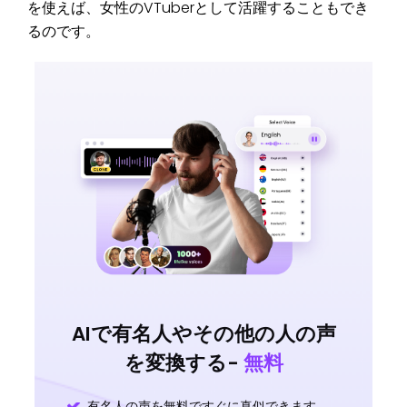
を使えば、女性のVTuberとして活躍することもでき
るのです。
AIで有名人やその他の人の声
を変換する-
無料
有名人の声を無料ですぐに真似できます。