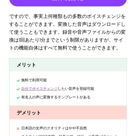
ですので、事実上何種類もの多数のボイスチェンジを
することができます。変換した音声はダウンロードし
て使うこともできます。録音や音声ファイルからの変
換は1回あたり1分までという制限がありますが、サイ
トの機能自体はすべて無料で使うことができます。
メリット
無料で利用可能
自分でボイスチェンジ
したい音声を登録可能
有名人の声に変換するテンプレートがある
デメリット
日本語の女声のクオリティはやや不自然