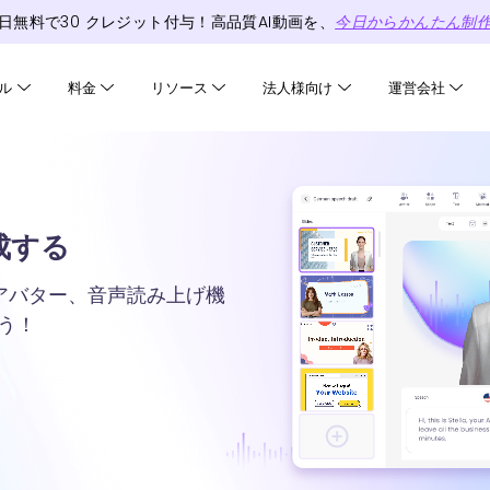
日無料で
30
クレジット
付与！高品質AI動画を、
今日からかんたん制
ル
料金
リソース
法人様向け
運営会社
生成する
AIアバター、音声読み上げ機
う！