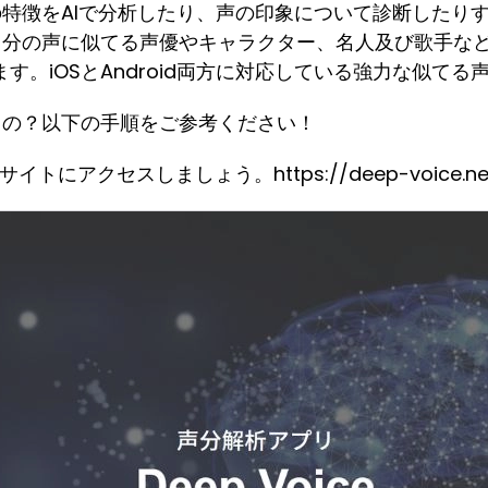
たの声の特徴をAIで分析したり、声の印象について診断した
えば、自分の声に似てる声優やキャラクター、名人及び歌手
す。iOSとAndroid両方に対応している強力な似てる
う使うの？以下の手順をご参考ください！
トにアクセスしましょう。https://deep-voice.ne