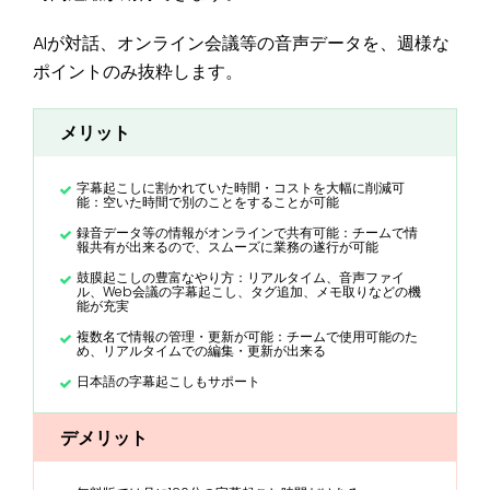
AIが対話、オンライン会議等の音声データを、週様な
ポイントのみ抜粋します。
メリット
字幕起こしに割かれていた時間・コストを大幅に削減可
能：空いた時間で別のことをすることが可能
録音データ等の情報がオンラインで共有可能：チームで情
報共有が出来るので、スムーズに業務の遂行が可能
鼓膜起こしの豊富なやり方：リアルタイム、音声ファイ
ル、Web会議の字幕起こし、タグ追加、メモ取りなどの機
能が充実
複数名で情報の管理・更新が可能：チームで使用可能のた
め、リアルタイムでの編集・更新が出来る
日本語の字幕起こしもサポート
デメリット