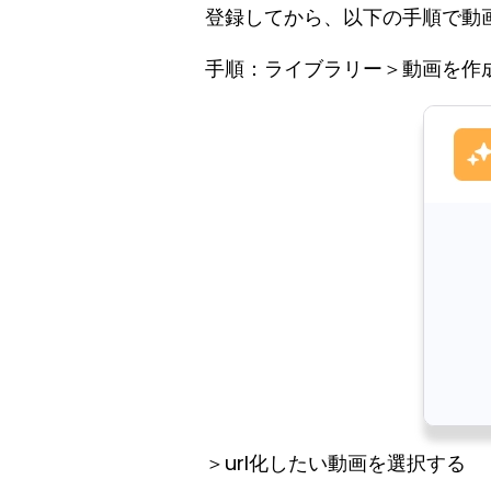
登録してから、以下の手順で動
手順：ライブラリー＞動画を作
＞url化したい動画を選択する