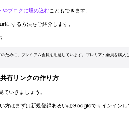
トやブログに埋め込む
こともできます。
画をurlにする方法をご紹介します。
ホ
方のために、プレミアム会員を用意しています。プレミアム会員を購入
の共有リンクの作り方
を見ていきましょう。
ていない方はまずは新規登録あるいはGoogleでサインイン