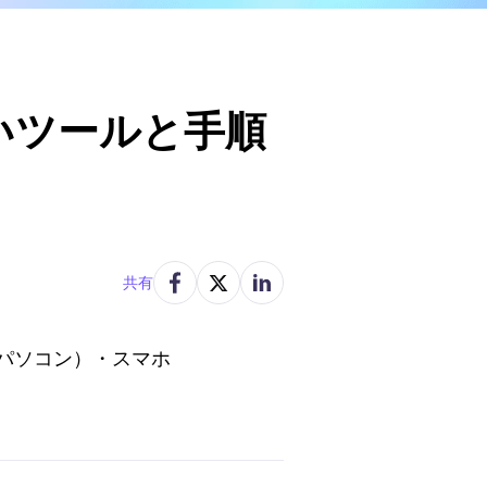
いツールと手順
共有
（パソコン）・スマホ