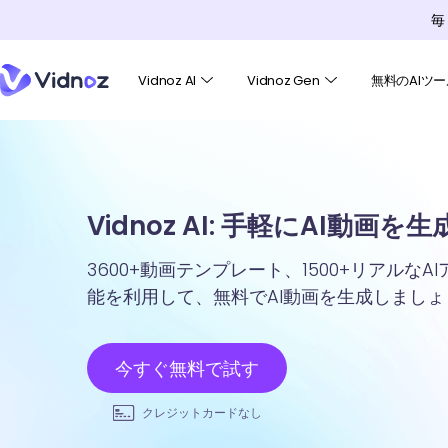
毎
Vidnoz AI
Vidnoz Gen
無料のAIツー
Vidnoz AI: 手軽にAI動画を
3600+動画テンプレート、1500+リアルな
能を利用して、無料でAI動画を生成しましょ
今すぐ無料で試す
クレジットカードなし