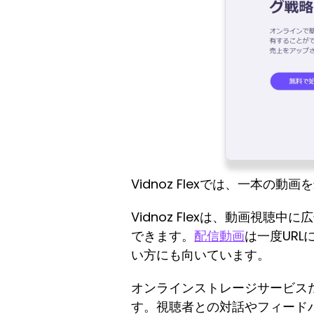
Vidnoz Flexでは、一本
Vidnoz Flexは、動画視
できます。
配信動画
は一度UR
い方にも向いています。
オンラインストレージサービス
す。視聴者との対話やフィード