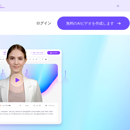
作。
ログイン
無料のAIビデオを作成します