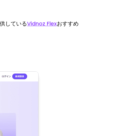
供している
Vidnoz Flex
おすすめ