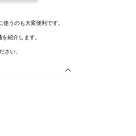
に使うのも大変便利です。
法
を紹介します。
ださい。