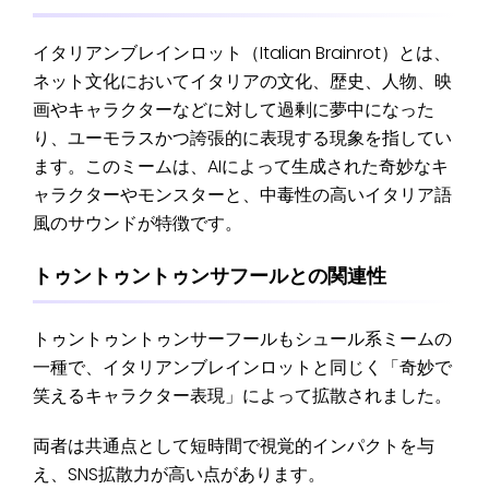
イタリアンブレインロット（Italian Brainrot）とは、
ネット文化においてイタリアの文化、歴史、人物、映
画やキャラクターなどに対して過剰に夢中になった
り、ユーモラスかつ誇張的に表現する現象を指してい
ます。このミームは、AIによって生成された奇妙なキ
ャラクターやモンスターと、中毒性の高いイタリア語
風のサウンドが特徴です。
トゥントゥントゥンサフールとの関連性
トゥントゥントゥンサーフールもシュール系ミームの
一種で、イタリアンブレインロットと同じく「奇妙で
笑えるキャラクター表現」によって拡散されました。
両者は共通点として短時間で視覚的インパクトを与
え、SNS拡散力が高い点があります。