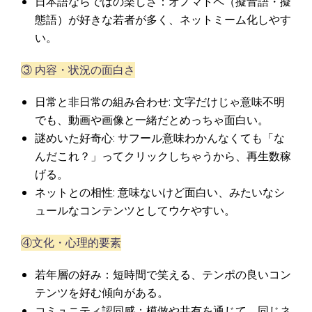
日本語ならではの楽しさ：オノマトペ（擬音語・擬
態語）が好きな若者が多く、ネットミーム化しやす
い。
③ 内容・状況の面白さ
日常と非日常の組み合わせ: 文字だけじゃ意味不明
でも、動画や画像と一緒だとめっちゃ面白い。
謎めいた好奇心: サフール意味わかんなくても「な
んだこれ？」ってクリックしちゃうから、再生数稼
げる。
ネットとの相性: 意味ないけど面白い、みたいなシ
ュールなコンテンツとしてウケやすい。
④文化・心理的要素
若年層の好み：短時間で笑える、テンポの良いコン
テンツを好む傾向がある。
コミュニティ認同感：模倣や共有を通じて、同じネ