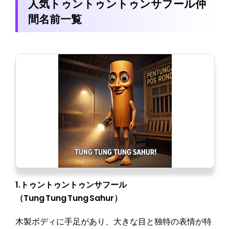
人気トゥントゥントゥンサフール仲
間名前一覧
1.トゥントゥントゥンサフール
（Tung Tung Tung Sahur）
木製ボディに手足があり、大きな目と独特の表情が特