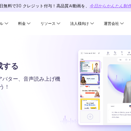
日無料で
30
クレジット
付与！高品質AI動画を、
今日からかんたん制
ル
料金
リソース
法人様向け
運営会社
生成する
AIアバター、音声読み上げ機
う！