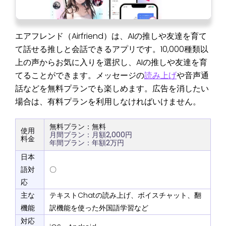
エアフレンド（Airfriend）は、AIの推しや友達を育て
て話せる推しと会話できるアプリです。10,000種類以
上の声からお気に入りを選択し、AIの推しや友達を育
てることができます。メッセージの
読み上げ
や音声通
話などを無料プランでも楽しめます。広告を消したい
場合は、有料プランを利用しなければいけません。
無料プラン：無料
使用
月間プラン：月額2,000円
料金
年間プラン：年額2万円
日本
語対
〇
応
主な
テキストChatの読み上げ、ボイスチャット、翻
機能
訳機能を使った外国語学習など
対応