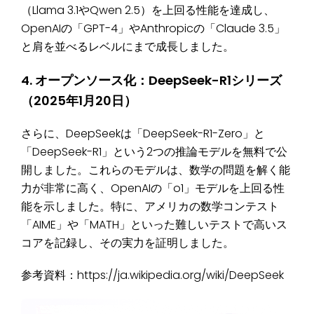
（Llama 3.1やQwen 2.5）を上回る性能を達成し、
OpenAIの「GPT-4」やAnthropicの「Claude 3.5」
と肩を並べるレベルにまで成長しました。
4. オープンソース化：DeepSeek-R1シリーズ
（2025年1月20日）
さらに、DeepSeekは「DeepSeek-R1-Zero」と
「DeepSeek-R1」という2つの推論モデルを無料で公
開しました。これらのモデルは、数学の問題を解く能
力が非常に高く、OpenAIの「o1」モデルを上回る性
能を示しました。特に、アメリカの数学コンテスト
「AIME」や「MATH」といった難しいテストで高いス
コアを記録し、その実力を証明しました。
参考資料：https://ja.wikipedia.org/wiki/DeepSeek