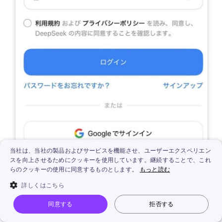
当社は、当社の製品およびサービスを機能させ、ユーザーエクスペリエン
スを向上させるためにクッキーを使用しています。継続することで、これ
らのクッキーの使用に同意するものとします。
もっと読む
詳しくはこちら
同意する
拒否する