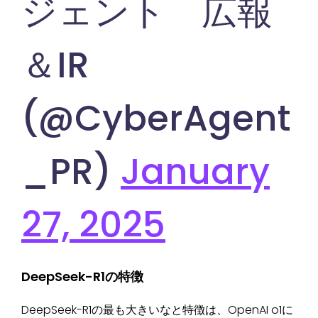
ジェント 広報
＆IR
(@CyberAgent
_PR)
January
27, 2025
DeepSeek-R1の特徴
DeepSeek-R1の最も大きいなと特徴は、OpenAI o1に