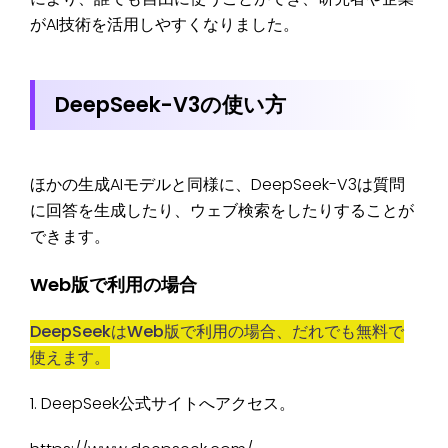
がAI技術を活用しやすくなりました。
DeepSeek-V3の使い方
ほかの生成AIモデルと同様に、DeepSeek-V3は質問
に回答を生成したり、ウェブ検索をしたりすることが
できます。
Web版で利用の場合
DeepSeekはWeb版で利用の場合、だれでも無料で
使えます。
1. DeepSeek公式サイトへアクセス。