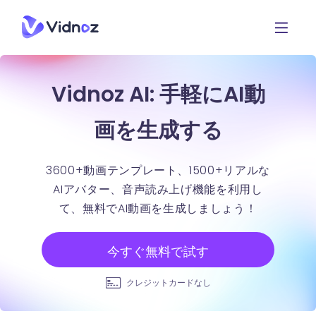
Vidnoz AI: 手軽にAI動
画を生成する
3600+動画テンプレート、1500+リアルな
AIアバター、音声読み上げ機能を利用し
て、無料でAI動画を生成しましょう！
今すぐ無料で試す
クレジットカードなし