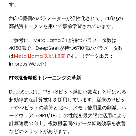
す。
約370億個のパラメーターが活性化されて、14.8兆の
高品質トークンを用いて事前学習されています。
ご参考に、Meta Llama 3.1 が持つパラメータ数は
4050億で、DeepSeekが持つ6710億のパラメータ数
は
Meta Llama 3.1の1.6倍
です。（データ出典：
Impress Watch）
FP8混合精度トレーニングの革新
DeepSeekは、FP8（8ビット浮動小数点）と呼ばれる
超効率的な計算技術を採用しています。従来の16ビッ
トや32ビットの演算と比べ、メモリ使用量の削減、ハ
ードウェア（GPU/TPU）の性能を最大限に活用により
計算速度の向上、複数機器間のデータ転送効率を改善
などのメリットがあります。