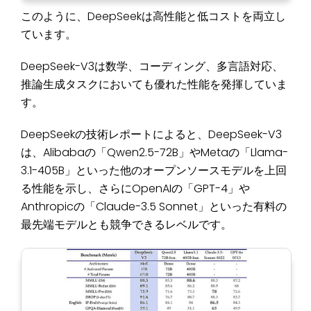
このように、DeepSeekは高性能と低コストを両立し
ています。
DeepSeek-V3は数学、コーディング、多言語対応、
推論生成タスクにおいても優れた性能を発揮していま
す。
DeepSeekの技術レポートによると、DeepSeek-V3
は、Alibabaの「Qwen2.5-72B」やMetaの「Llama-
3.1-405B」といった他のオープンソースモデルを上回
る性能を示し、さらにOpenAIの「GPT-4」や
Anthropicの「Claude-3.5 Sonnet」といった有料の
最先端モデルとも競争できるレベルです。