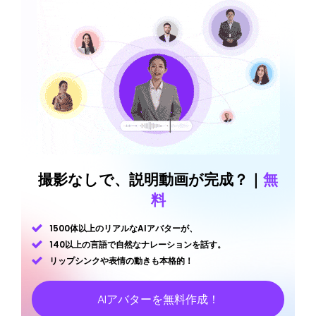
撮影なしで、説明動画が完成？｜
無
料
1500体以上のリアルなAIアバターが、
140以上の言語で自然なナレーションを話す。
リップシンクや表情の動きも本格的！
AIアバターを無料作成！