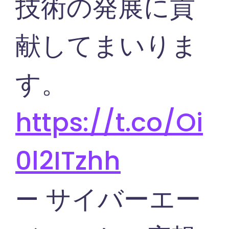
技術の発展に貢
献してまいりま
す。
https://t.co/Oi
0l2ITzhh
— サイバーエー