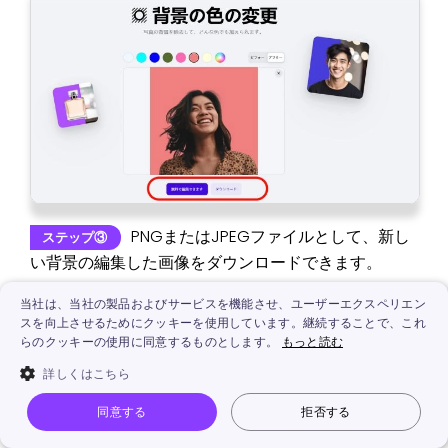
PNGまたはJPEGファイルとして、新し
ステップ③
い背景の編集した画像をダウンロードできます。
当社は、当社の製品およびサービスを機能させ、ユーザーエクスペリエン
料金：
基本的な編集機能は無料である
スを向上させるためにクッキーを使用しています。継続することで、これ
らのクッキーの使用に同意するものとします。
もっと読む
対応環境：
Webブラウザ
詳しくはこちら
Remove bg‐画像の背景を変える無料サイト
同意する
拒否する