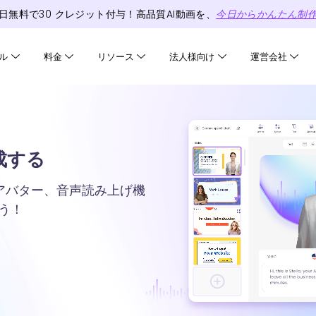
日無料で
30
クレジット
付与！高品質AI動画を、
今日からかんたん制
ル
料金
リソース
法人様向け
運営会社
生成する
AIアバター、音声読み上げ機
う！