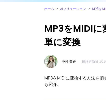
ホーム
>
AIソリューション
>
MP3を
MP3をMID
単に変換
中村 美香
最終更新日
20
MP3をMIDIに変換する方法
も紹介。