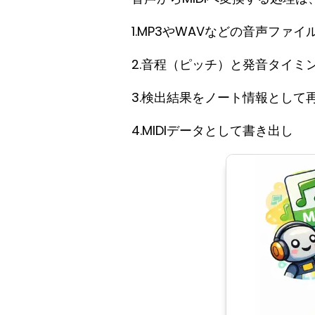
1.MP3やWAVなどの音声ファイ
2.音程（ピッチ）と発音タイミ
3.検出結果をノート情報として
4.MIDIデータとして書き出し