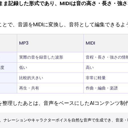
まま記録した形式であり、MIDIは音の高さ・長さ・強
ることで、音源をMIDIに変換し、音符として編集できる
MP3
MIDI
容
実際の音を録音した波形
音程・長さ・強さの情
由度
低い
高い
比較的大きい
非常に軽量
再生・共有
作曲・編曲・楽譜
構造を整理したあとは、音声をベースにしたAIコンテンツ
えば、ナレーションやキャラクターボイスを自然な音声で生成でき、音楽