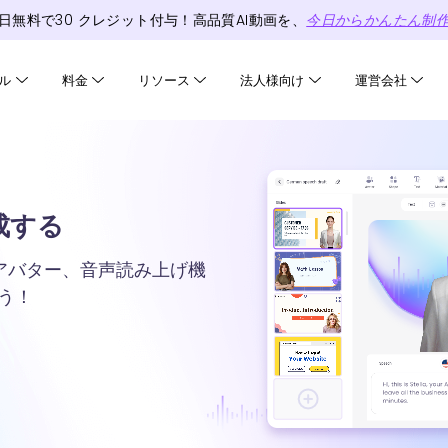
日無料で
30
クレジット
付与！高品質AI動画を、
今日からかんたん制
ル
料金
リソース
法人様向け
運営会社
生成する
AIアバター、音声読み上げ機
う！