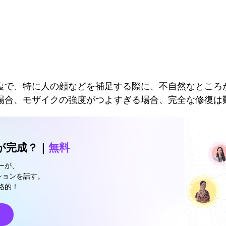
）
復で、特に人の顔などを補足する際に、不自然なところ
場合、モザイクの強度がつよすぎる場合、完全な修復は
が完成？｜
無料
ターが、
ションを話す。
格的！