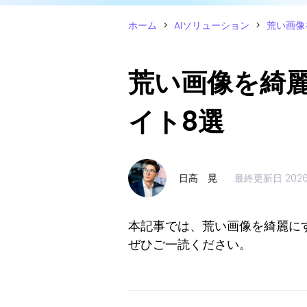
ホーム
>
AIソリューション
>
荒い画像
荒い画像を綺
イト8選
日高 晃
最終更新日
202
本記事では、荒い画像を綺麗に
ぜひご一読ください。