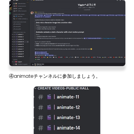
④animateチャンネルに参加しましょう。