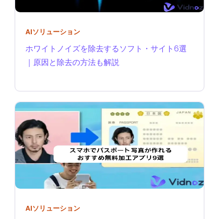
AIソリューション
ホワイトノイズを除去するソフト・サイト6選
｜原因と除去の方法も解説
AIソリューション