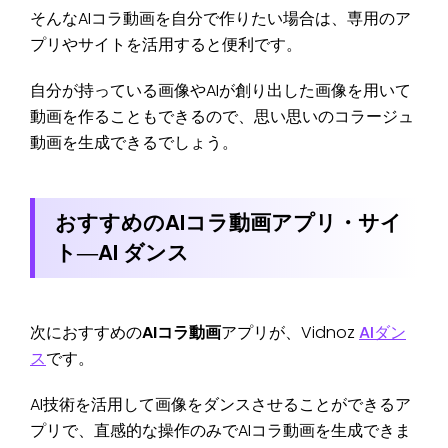
そんなAIコラ動画を自分で作りたい場合は、専用のア
プリやサイトを活用すると便利です。
自分が持っている画像やAIが創り出した画像を用いて
動画を作ることもできるので、思い思いのコラージュ
動画を生成できるでしょう。
おすすめのAIコラ動画アプリ・サイ
ト―AI ダンス
次におすすめの
AIコラ動画
アプリが、Vidnoz
AIダン
ス
です。
AI技術を活用して画像をダンスさせることができるア
プリで、直感的な操作のみでAIコラ動画を生成できま