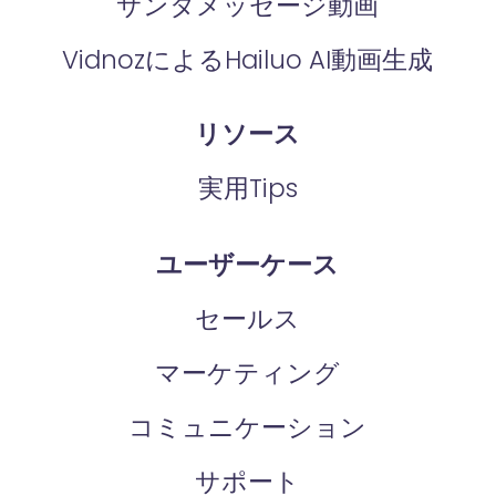
サンタメッセージ動画
VidnozによるHailuo AI動画生成
リソース
実用Tips
ユーザーケース
セールス
マーケティング
コミュニケーション
サポート