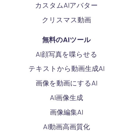
カスタムAIアバター
クリスマス動画
無料のAIツール
AI顔写真を喋らせる
テキストから動画生成AI
画像を動画にするAI
AI画像生成
画像編集AI
AI動画高画質化