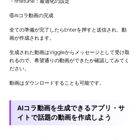
・finetune：最適化の設定
⑥AIコラ動画の完成
全ての準備が完了したらEnterを押すと送信され、動
画が作成されます。
生成された動画はViggleからメッセージとして受け取
れるので、希望通りの動画ができたか確認してみてく
ださい。
動画はダウンロードすることも可能です。
AIコラ動画を生成できるアプリ・サ
イトで話題の動画を作成しよう