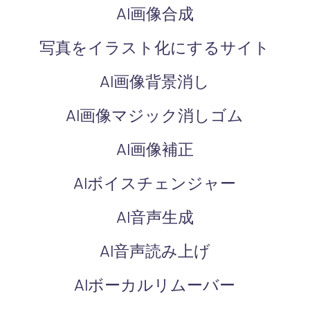
AI画像合成
写真をイラスト化にするサイト
AI画像背景消し
AI画像マジック消しゴム
AI画像補正
AIボイスチェンジャー
AI音声生成
AI音声読み上げ
AIボーカルリムーバー