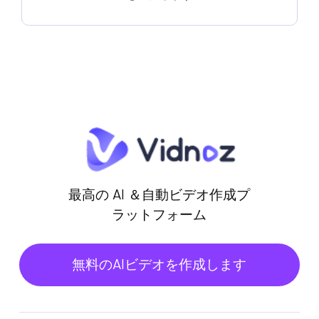
最高の AI ＆自動ビデオ作成プ
ラットフォーム
無料のAIビデオを作成します