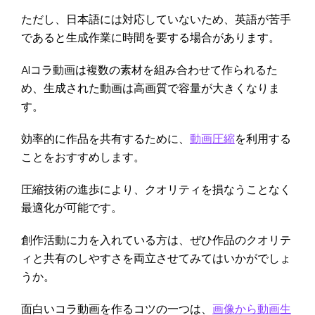
ただし、日本語には対応していないため、英語が苦手
であると生成作業に時間を要する場合があります。
AIコラ動画は複数の素材を組み合わせて作られるた
め、生成された動画は高画質で容量が大きくなりま
す。
効率的に作品を共有するために、
動画圧縮
を利用する
ことをおすすめします。
圧縮技術の進歩により、クオリティを損なうことなく
最適化が可能です。
創作活動に力を入れている方は、ぜひ作品のクオリテ
ィと共有のしやすさを両立させてみてはいかがでしょ
うか。
面白いコラ動画を作るコツの一つは、
画像から動画生