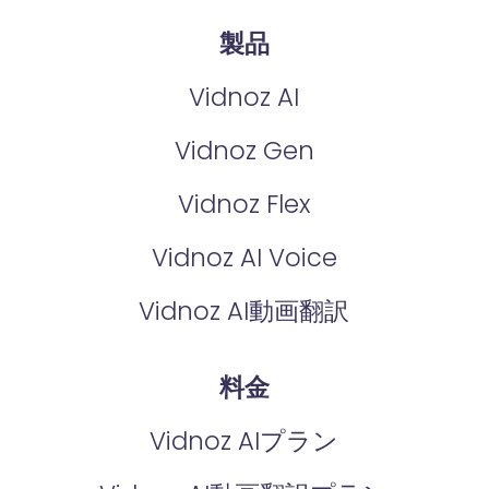
製品
Vidnoz AI
Vidnoz Gen
Vidnoz Flex
Vidnoz AI Voice
Vidnoz AI動画翻訳
料金
Vidnoz AIプラン