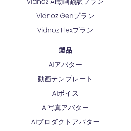
Vidnoz AI動画翻訳プラン
Vidnoz Genプラン
Vidnoz Flexプラン
製品
AIアバター
動画テンプレート
AIボイス
AI写真アバター
AIプロダクトアバター