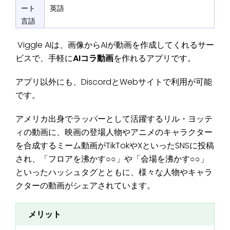
ート
英語
言語
Viggle AIは、画像からAIが動画を作成してくれるサー
ビスで、手軽に
AIコラ動画
を作れるアプリです。
アプリ以外にも、DiscordとWebサイトで利用が可能
です。
アメリカ出身でラッパーとして活躍するリル・ヨッテ
ィの動画に、映画の登場人物やアニメのキャラクター
を合成するミーム動画がTikTokやXといったSNSに投稿
され、「フロアを沸かす○○」や「会場を沸かす○○」
といったハッシュタグとともに、様々な人物やキャラ
クターの動画がシェアされています。
メリット