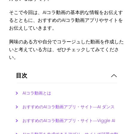
そこで今回は、AIコラ動画の基本的な情報をお伝えす
るとともに、おすすめのAIコラ動画アプリやサイトを
お伝えしていきます。
興味のある方や自分でコラージュした動画を作成した
いと考えている方は、ぜひチェックしてみてくださ
い。
目次
AIコラ動画とは
おすすめのAIコラ動画アプリ・サイト―AI ダンス
おすすめのAIコラ動画アプリ・サイト―Viggle AI