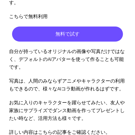
す。
こちらで無料利用
無料で試す
自分が持っているオリジナルの画像や写真だけではな
く、デフォルトのAIアバターを使って作ることも可能
です。
写真は、人間のみならずアニメやキャラクターの利用
もできるので、様々なAIコラ動画が作れるはずです。
お気に入りのキャラクターを躍らせてみたい、友人や
家族にサプライズでダンス動画を作ってプレゼントし
たい時など、活用方法も様々です。
詳しい内容はこちらの記事をご確認ください。