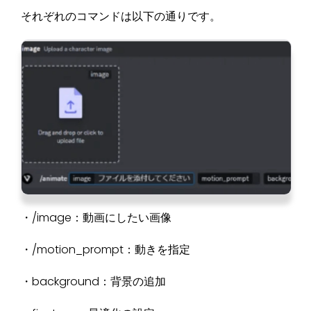
それぞれのコマンドは以下の通りです。
・/image：動画にしたい画像
・/motion_prompt：動きを指定
・background：背景の追加