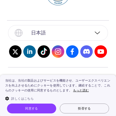
日本語
© 2026, Vidnoz. All Rights Reserved.
プライバシ
当社は、当社の製品およびサービスを機能させ、ユーザーエクスペリエン
スを向上させるためにクッキーを使用しています。継続することで、これ
ー
/
利用条件
/
倫理
/
返金保証
/
特定商取引法に
らのクッキーの使用に同意するものとします。
もっと読む
基づく表記
詳しくはこちら
同意する
拒否する
Vidnoz AI
顔写真動かす
画像から動画生成
ログイン