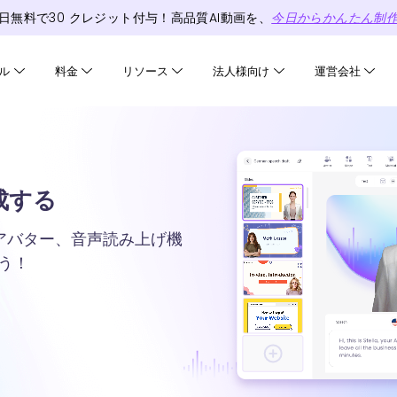
日無料で
30
クレジット
付与！高品質AI動画を、
今日からかんたん制
ル
料金
リソース
法人様向け
運営会社
生成する
AIアバター、音声読み上げ機
う！