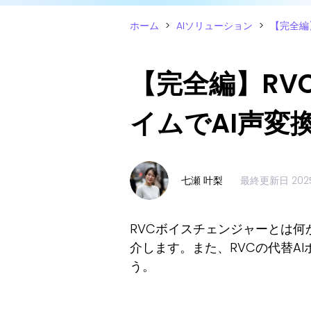
ホーム
>
AIソリューション
>
【完全編
【完全編】RV
イムでAI声変
七瀬 叶梨
最終更新日
20
RVCボイスチェンジャーとは何
介します。また、RVCの代替A
う。