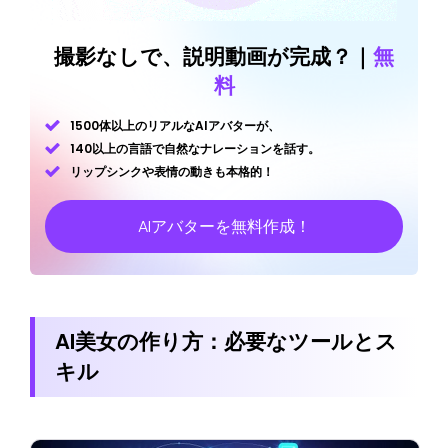
撮影なしで、説明動画が完成？｜
無
料
1500体以上のリアルなAIアバターが、
140以上の言語で自然なナレーションを話す。
リップシンクや表情の動きも本格的！
AIアバターを無料作成！
AI美女の作り方：必要なツールとス
キル