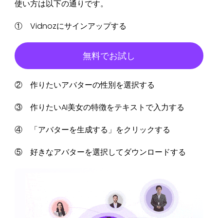
使い方は以下の通りです。
① Vidnozにサインアップする
無料でお試し
② 作りたいアバターの性別を選択する
③ 作りたいAI美女の特徴をテキストで入力する
④ 「アバターを生成する」をクリックする
⑤ 好きなアバターを選択してダウンロードする