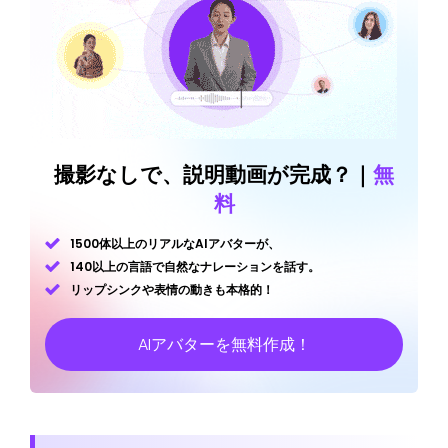
撮影なしで、説明動画が完成？｜
無
料
1500体以上のリアルなAIアバターが、
140以上の言語で自然なナレーションを話す。
リップシンクや表情の動きも本格的！
AIアバターを無料作成！