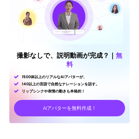
撮影なしで、説明動画が完成？｜
無
料
1500体以上のリアルなAIアバターが、
140以上の言語で自然なナレーションを話す。
リップシンクや表情の動きも本格的！
AIアバターを無料作成！