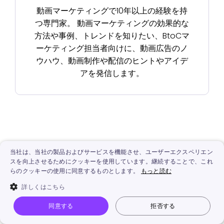
動画マーケティングで10年以上の経験を持
つ専門家。 動画マーケティングの効果的な
方法や事例、トレンドを知りたい、BtoCマ
ーケティング担当者向けに、動画広告のノ
ウハウ、動画制作や配信のヒントやアイデ
アを発信します。
当社は、当社の製品およびサービスを機能させ、ユーザーエクスペリエン
スを向上させるためにクッキーを使用しています。継続することで、これ
らのクッキーの使用に同意するものとします。
もっと読む
詳しくはこちら
同意する
拒否する
最高の AI ＆自動ビデオ作成プ