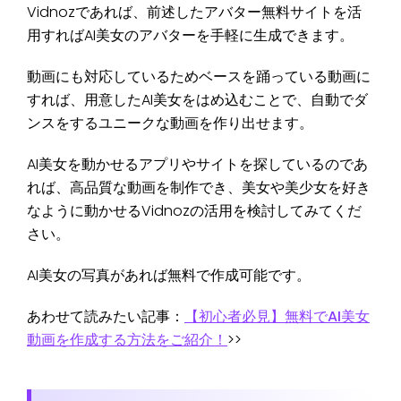
Vidnozであれば、前述したアバター無料サイトを活
用すればAI美女のアバターを手軽に生成できます。
動画にも対応しているためベースを踊っている動画に
すれば、用意したAI美女をはめ込むことで、自動でダ
ンスをするユニークな動画を作り出せます。
AI美女を動かせるアプリやサイトを探しているのであ
れば、高品質な動画を制作でき、美女や美少女を好き
なように動かせるVidnozの活用を検討してみてくだ
さい。
AI美女の写真があれば無料で作成可能です。
あわせて読みたい記事：
【初心者必見】無料でAI美女
動画を作成する方法をご紹介！
>>