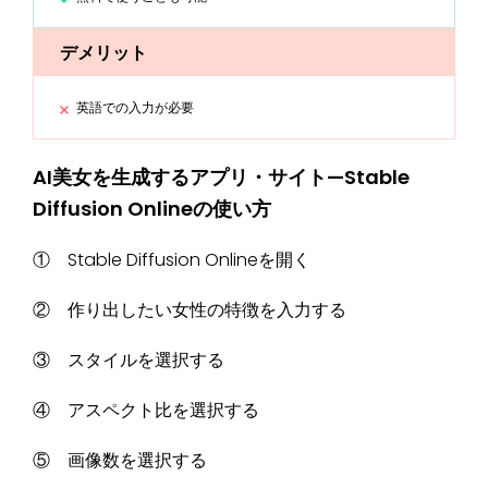
デメリット
英語での入力が必要
AI美女を生成するアプリ・サイト—Stable
Diffusion Onlineの使い方
① Stable Diffusion Onlineを開く
② 作り出したい女性の特徴を入力する
③ スタイルを選択する
④ アスペクト比を選択する
⑤ 画像数を選択する