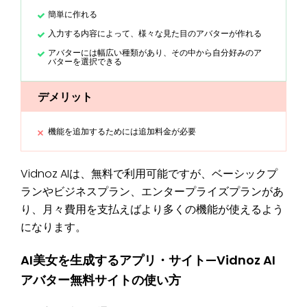
簡単に作れる
入力する内容によって、様々な見た目のアバターが作れる
アバターには幅広い種類があり、その中から自分好みのア
バターを選択できる
デメリット
機能を追加するためには追加料金が必要
Vidnoz AIは、無料で利用可能ですが、ベーシックプ
ランやビジネスプラン、エンタープライズプランがあ
り、月々費用を支払えばより多くの機能が使えるよう
になります。
AI美女を生成するアプリ・サイト—Vidnoz AI
アバター無料サイトの使い方