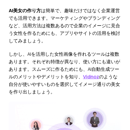
AI美女の作り方
は簡単で、趣味だけではなく企業運営
でも活用できます。マーケティングやブランディング
など、活用方法は複数あるので企業のイメージに見合
う女性を作るためにも、アプリやサイトの活用を検討
してみましょう。
しかし、AIを活用した女性画像を作れるツールは複数
あります。それぞれ特徴が異なり、使い方にも違いが
あります。スムーズに作るためにも、AI自動生成ツー
ルのメリットやデメリットを知り、
Vidnoz
のような
自分が使いやすいものを選択してイメージ通りの美女
を作り出しましょう。