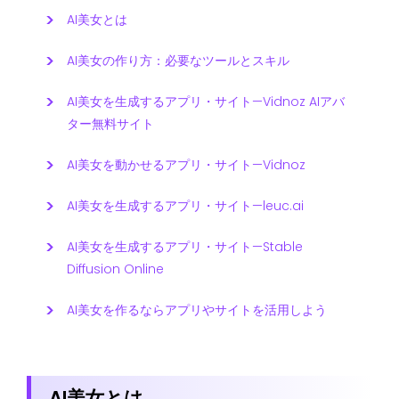
AI美女とは
AI美女の作り方：必要なツールとスキル
AI美女を生成するアプリ・サイト—Vidnoz AIアバ
ター無料サイト
AI美女を動かせるアプリ・サイト—Vidnoz
AI美女を生成するアプリ・サイト—leuc.ai
AI美女を生成するアプリ・サイト—Stable
Diffusion Online
AI美女を作るならアプリやサイトを活用しよう
AI美女とは