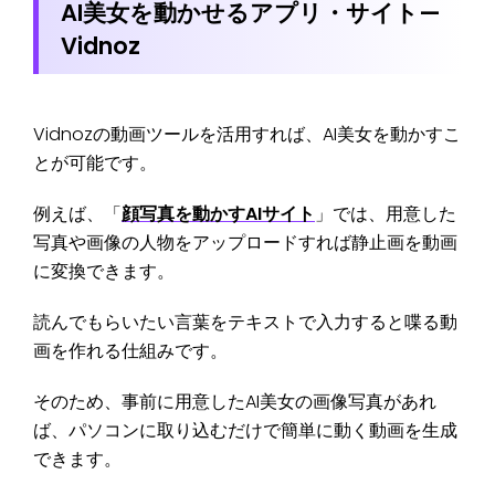
AI美女を動かせるアプリ・サイト—
Vidnoz
Vidnozの動画ツールを活用すれば、AI美女を動かすこ
とが可能です。
例えば、「
顔写真を動かすAIサイト
」では、用意した
写真や画像の人物をアップロードすれば静止画を動画
に変換できます。
読んでもらいたい言葉をテキストで入力すると喋る動
画を作れる仕組みです。
そのため、事前に用意したAI美女の画像写真があれ
ば、パソコンに取り込むだけで簡単に動く動画を生成
できます。