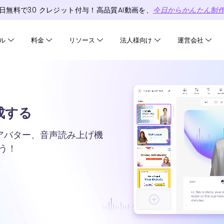
日無料で
30
クレジット
付与！高品質AI動画を、
今日からかんたん制
ル
料金
リソース
法人様向け
運営会社
生成する
AIアバター、音声読み上げ機
う！