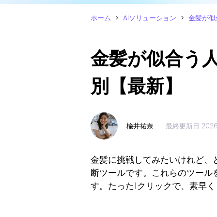
ホーム
>
AIソリューション
>
金髪が似
金髪が似合う
別【最新】
楡井祐奈
最終更新日
202
金髪に挑戦してみたいけれど、
断ツールです。これらのツール
す。たった1クリックで、素早