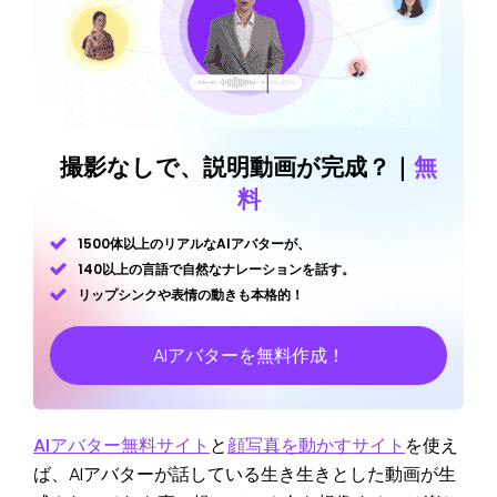
撮影なしで、説明動画が完成？｜
無
料
1500体以上のリアルなAIアバターが、
140以上の言語で自然なナレーションを話す。
リップシンクや表情の動きも本格的！
AIアバターを無料作成！
AIアバター無料サイト
と
顔写真を動かすサイト
を使え
ば、AIアバターが話している生き生きとした動画が生