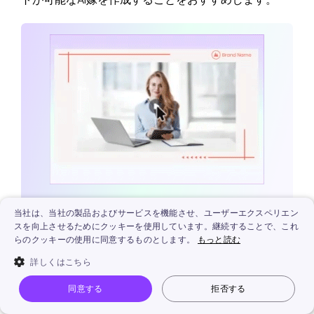
AIでテキストを動画に変換しよう -
無料
当社は、当社の製品およびサービスを機能させ、ユーザーエクスペリエン
スを向上させるためにクッキーを使用しています。継続することで、これ
ただ1ステップだけでPDF、PPT、URLから高画質の動画を作成
らのクッキーの使用に同意するものとします。
もっと読む
します。
詳しくはこちら
同意する
拒否する