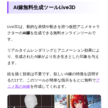
AI嫁無料生成ツールLive3D
Live3Dは、動的な表情や動きを持つ仮想アニメキャラ
クターの
AI嫁
を生成できる無料オンラインツールで
す。
リアルタイムレンダリングとアニメーション効果によ
り、生成されたAI嫁がより生き生きとした印象を与え
ます。
絵を描く技術は不要です。欲しいAI嫁の特徴を説明す
るだけで、このツールが簡単な指示をもとに無料で
ア
ニメ風のAI嫁
を作成してくれます。