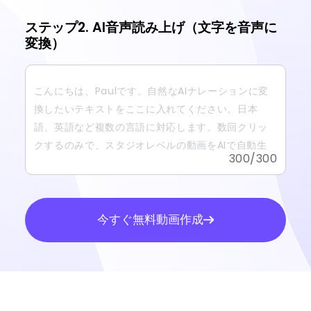
ステップ2. AI音声読み上げ（文字を音声に
変換）
300
/300
今すぐ無料動画作成