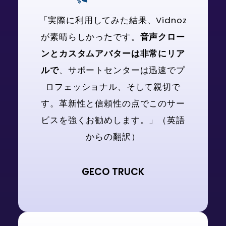
「実際に利用してみた結果、Vidnoz
が素晴らしかったです。
音声クロー
ンとカスタムアバターは非常にリア
ルで
、サポートセンターは迅速でプ
ロフェッショナル、そして親切で
す。革新性と信頼性の点でこのサー
ビスを強くお勧めします。」（英語
からの翻訳）
GECO TRUCK