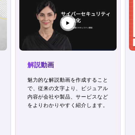
解説動画
魅力的な解説動画を作成すること
で、従来の文字より、ビジュアル
内容が会社や製品、サービスなど
をよりわかりやすく紹介します。