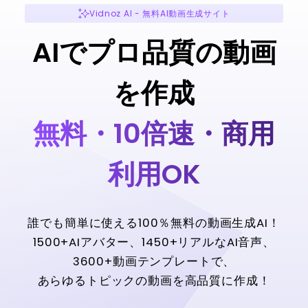
Vidnoz AI - 無料AI動画生成サイト
AIでプロ品質の動画
を作成
無料・10倍速・商用
利用OK
誰でも簡単に使える100％無料の動画生成AI！
1500+AIアバター、1450+リアルなAI音声、
3600+動画テンプレートで、
あらゆるトピックの動画を高品質に作成！