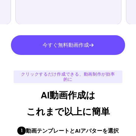
今すぐ無料動画作成
クリックするだけ作成できる、動画制作が効率
的に
AI動画作成は
これまで以上に簡単
動画テンプレートとAIアバターを選択
1