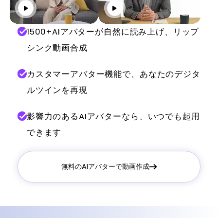
再生してみる
再生してみる
1500+AIアバターが自然に読み上げ、リップ
シンク動画合成
カスタマーアバター機能で、あなたのデジタ
ルツインを再現
影響力のあるAIアバターなら、いつでも起用
できます
無料のAIアバターで動画作成