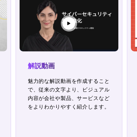
解説動画
魅力的な解説動画を作成すること
で、従来の文字より、ビジュアル
内容が会社や製品、サービスなど
をよりわかりやすく紹介します。