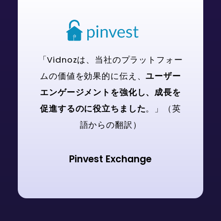
「Vidnozは、当社のプラットフォー
ムの価値を効果的に伝え、
ユーザー
エンゲージメントを強化し、成長を
促進するのに役立ちました
。」（英
語からの翻訳）
Pinvest Exchange