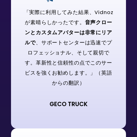
「実際に利用してみた結果、Vidnoz
が素晴らしかったです。
音声クロー
ンとカスタムアバターは非常にリア
ルで
、サポートセンターは迅速でプ
ロフェッショナル、そして親切で
す。革新性と信頼性の点でこのサー
ビスを強くお勧めします。」（英語
からの翻訳）
GECO TRUCK