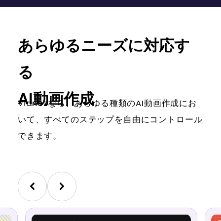
あらゆるニーズに対応す
る
AI動画作成
Vidnozなら、あらゆる種類のAI動画作成にお
いて、すべてのステップを自由にコントロール
できます。