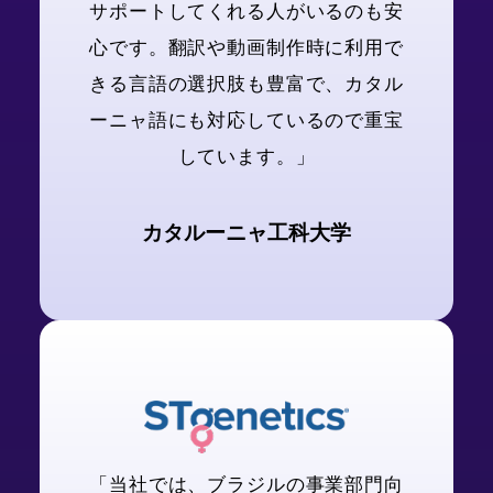
サポートしてくれる人がいるのも安
心です。翻訳や動画制作時に利用で
きる言語の選択肢も豊富で、カタル
ーニャ語にも対応しているので重宝
しています。」
カタルーニャ工科大学
「当社では、ブラジルの事業部門向