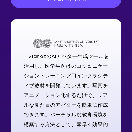
「VidnozのAIアバター生成ツールを
活用し、医学生向けのコミュニケー
ショントレーニング用インタラクテ
ィブ教材を開発しています。写真を
アニメーション化するだけで、リア
ルな見た目のアバターを簡単に作成
できます。バーチャルな教育環境を
構築する方法として、素早く効果的