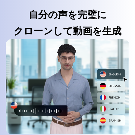
自分の声を完璧に
クローンして動画を生成