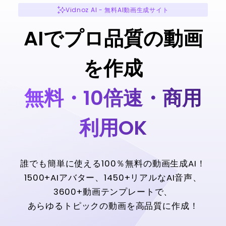
Vidnoz AI - 無料AI動画生成サイト
AIでプロ品質の動画
を作成
無料・10倍速・商用
利用OK
誰でも簡単に使える100％無料の動画生成AI！
1500+AIアバター、1450+リアルなAI音声、
3600+動画テンプレートで、
あらゆるトピックの動画を高品質に作成！