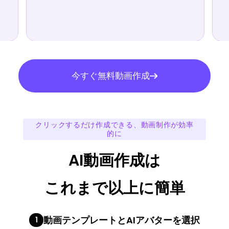
今すぐ無料動画作成
クリックするだけ作成できる、動画制作が効率
的に
AI動画作成は
これまで以上に簡単
動画テンプレートとAIアバターを選択
1