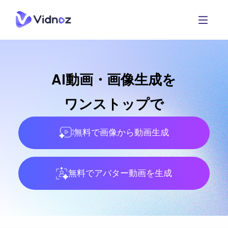
AI動画・画像生成を
ワンストップで
無料で画像から動画生成
無料でアバター動画を生成