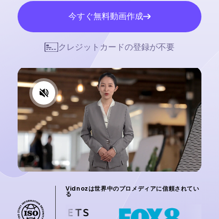
今すぐ無料動画作成
クレジットカードの登録が不要
Vidnozは世界中のプロメディアに信頼されてい
る