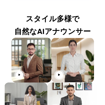
スタイル多様で
自然なAIアナウンサー
再生してみる
再生してみる