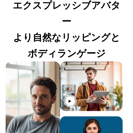
エクスプレッシブアバタ
ー
より自然なリッピングと
ボディランゲージ
再生してみる