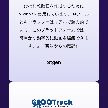
けの情報動画を作成するために
Vidnozを使用しています。AIツール
とキャラクターはリアルで魅力的で
あり、このプラットフォームでは、
簡単かつ効率的に動画を編集
できま
す。」（英語からの翻訳）
Stgen